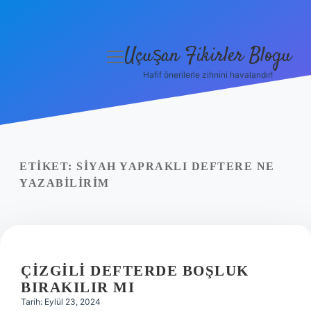
Uçuşan Fikirler Blogu
menüyü
aç
Hafif önerilerle zihnini havalandır!
Anasayfa
Gizlilik Politikası
Yasal Uyarı
ETIKET:
SIYAH YAPRAKLI DEFTERE NE
YAZABILIRIM
Hakkımızda
ÇIZGILI DEFTERDE BOŞLUK
BIRAKILIR MI
Tarih: Eylül 23, 2024