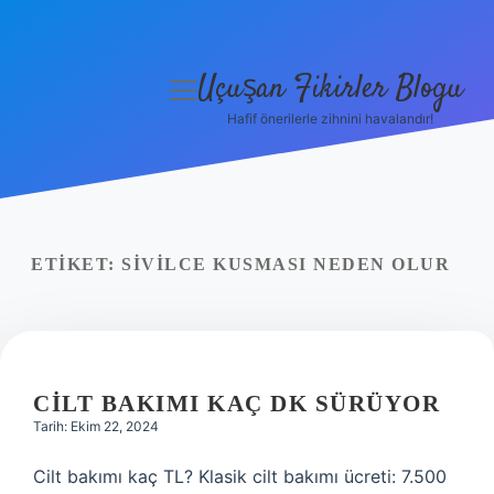
Uçuşan Fikirler Blogu
menüyü
aç
Hafif önerilerle zihnini havalandır!
Anasayfa
Gizlilik Politikası
Yasal Uyarı
ETIKET:
SIVILCE KUSMASI NEDEN OLUR
Hakkımızda
CILT BAKIMI KAÇ DK SÜRÜYOR
Tarih: Ekim 22, 2024
Cilt bakımı kaç TL? Klasik cilt bakımı ücreti: 7.500