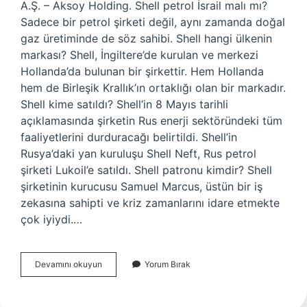
A.Ş. – Aksoy Holding. Shell petrol İsrail malı mı?
Sadece bir petrol şirketi değil, aynı zamanda doğal
gaz üretiminde de söz sahibi. Shell hangi ülkenin
markası? Shell, İngiltere’de kurulan ve merkezi
Hollanda’da bulunan bir şirkettir. Hem Hollanda
hem de Birleşik Krallık’ın ortaklığı olan bir markadır.
Shell kime satıldı? Shell’in 8 Mayıs tarihli
açıklamasında şirketin Rus enerji sektöründeki tüm
faaliyetlerini durduracağı belirtildi. Shell’in
Rusya’daki yan kuruluşu Shell Neft, Rus petrol
şirketi Lukoil’e satıldı. Shell patronu kimdir? Shell
şirketinin kurucusu Samuel Marcus, üstün bir iş
zekasına sahipti ve kriz zamanlarını idare etmekte
çok iyiydi.…
Shell
Devamını okuyun
Yorum Bırak
Firması
Kime
Ait