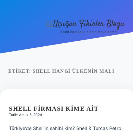
Uçuşan Fikirler Blogu
menüyü
aç
Hafif önerilerle zihnini havalandır!
Anasayfa
Gizlilik Politikası
Yasal Uyarı
ETIKET:
SHELL HANGI ÜLKENIN MALI
Hakkımızda
SHELL FIRMASI KIME AIT
Tarih: Aralık 5, 2024
Türkiye’de Shell’in sahibi kim? Shell & Turcas Petrol