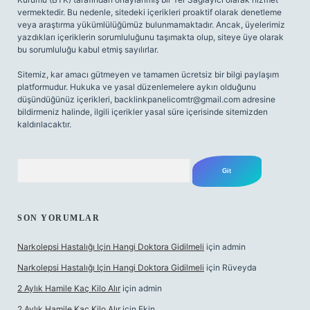
vermektedir. Bu nedenle, sitedeki içerikleri proaktif olarak denetleme
veya araştırma yükümlülüğümüz bulunmamaktadır. Ancak, üyelerimiz
yazdıkları içeriklerin sorumluluğunu taşımakta olup, siteye üye olarak
bu sorumluluğu kabul etmiş sayılırlar.
Sitemiz, kar amacı gütmeyen ve tamamen ücretsiz bir bilgi paylaşım
platformudur. Hukuka ve yasal düzenlemelere aykırı olduğunu
düşündüğünüz içerikleri,
backlinkpanelicomtr@gmail.com
adresine
bildirmeniz halinde, ilgili içerikler yasal süre içerisinde sitemizden
kaldırılacaktır.
Arama
SON YORUMLAR
Narkolepsi Hastalığı Için Hangi Doktora Gidilmeli
için
admin
Narkolepsi Hastalığı Için Hangi Doktora Gidilmeli
için
Rüveyda
2 Aylık Hamile Kaç Kilo Alır
için
admin
2 Aylık Hamile Kaç Kilo Alır
için
Ekin