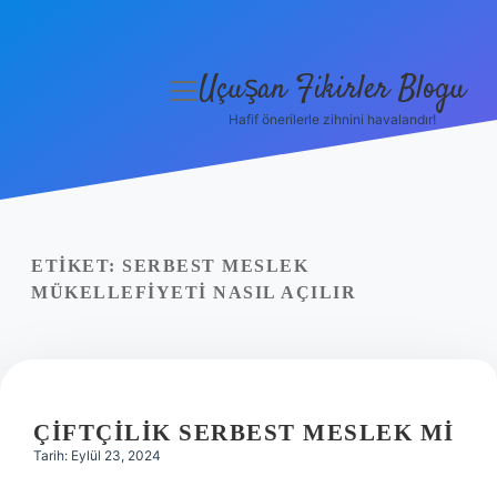
Uçuşan Fikirler Blogu
menüyü
aç
Hafif önerilerle zihnini havalandır!
Anasayfa
Gizlilik Politikası
Yasal Uyarı
ETIKET:
SERBEST MESLEK
MÜKELLEFIYETI NASIL AÇILIR
Hakkımızda
ÇIFTÇILIK SERBEST MESLEK MI
Tarih: Eylül 23, 2024