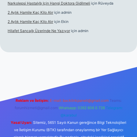
Narkolepsi Hastalığı Için Hangi Doktora Gidilmeli
için
Rüveyda
2 Aylık Hamile Kaç Kilo Alır
için
admin
2 Aylık Hamile Kaç Kilo Alır
için
Ekin
Hilafet Sancağı Üzerinde Ne Yazıyor
için
admin
cel giriş
https://tulipbett.net/
Reklam ve İletişim:
E-mail:
backlinkpaneli@gmail.com
Teams:
forumhizmeti@gmail.com
Whatsapp: 0262 606 0 726
Telegram:
@karabul
Yasal Uyarı:
Sitemiz, 5651 Sayılı Kanun gereğince Bilgi Teknolojileri
ve İletişim Kurumu (BTK) tarafından onaylanmış bir Yer Sağlayıcı