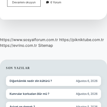
Çiftçilik
Devamını okuyun
6 Yorum
Serbest
Meslek
Mi
https://www.sosyalforum.com.tr
https://pikniktube.com.tr
https://evrino.com.tr
Sitemap
SIDEBAR
SON YAZILAR
Diğerkâmlık nedir din kültürü ?
Ağustos 6, 2026
Kumrular korkudan ölür mü ?
Ağustos 6, 2026
Aviyet ne demek ?
Ağustos 5, 2026