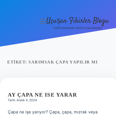
Uçuşan Fikirler Blogu
menüyü
aç
Hafif önerilerle zihnini havalandır!
Anasayfa
Gizlilik Politikası
Yasal Uyarı
ETIKET:
SARIMSAK ÇAPA YAPILIR MI
Hakkımızda
AY ÇAPA NE ISE YARAR
Tarih: Aralık 4, 2024
Çapa ne işe yarıyor? Çapa, çapa, mızrak veya