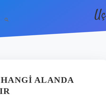
Uç
 HANGI ALANDA
IR