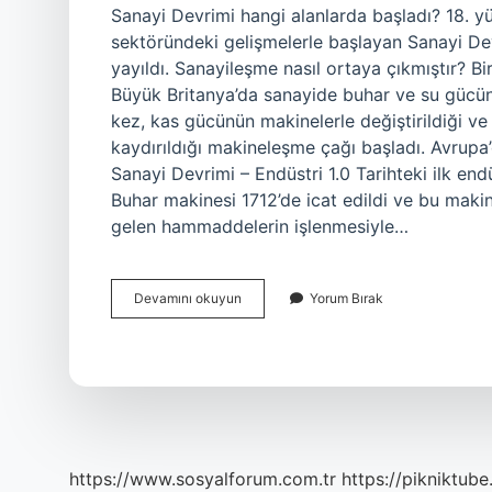
Sanayi Devrimi hangi alanlarda başladı? 18. yüz
sektöründeki gelişmelerle başlayan Sanayi De
yayıldı. Sanayileşme nasıl ortaya çıkmıştır? Bir
Büyük Britanya’da sanayide buhar ve su gücünün
kez, kas gücünün makinelerle değiştirildiği ve
kaydırıldığı makineleşme çağı başladı. Avrupa’
Sanayi Devrimi – Endüstri 1.0 Tarihteki ilk end
Buhar makinesi 1712’de icat edildi ve bu mak
gelen hammaddelerin işlenmesiyle…
Sanayi
Devamını okuyun
Yorum Bırak
Devrimi
Hangi
Alanda
Ortaya
Çıkmıştır
https://www.sosyalforum.com.tr
https://pikniktube