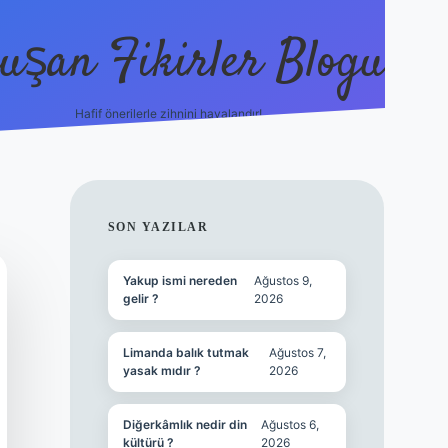
uşan Fikirler Blogu
Hafif önerilerle zihnini havalandır!
hiltonbet güncel giriş
h
SIDEBAR
SON YAZILAR
Yakup ismi nereden
Ağustos 9,
gelir ?
2026
Limanda balık tutmak
Ağustos 7,
yasak mıdır ?
2026
Diğerkâmlık nedir din
Ağustos 6,
kültürü ?
2026