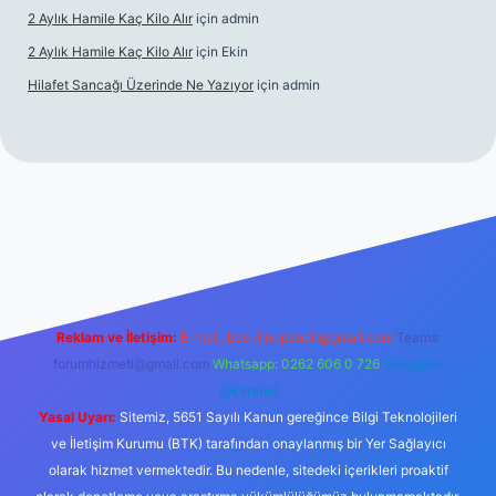
2 Aylık Hamile Kaç Kilo Alır
için
admin
2 Aylık Hamile Kaç Kilo Alır
için
Ekin
Hilafet Sancağı Üzerinde Ne Yazıyor
için
admin
cel giriş
https://tulipbett.net/
Reklam ve İletişim:
E-mail:
backlinkpaneli@gmail.com
Teams:
forumhizmeti@gmail.com
Whatsapp: 0262 606 0 726
Telegram:
@karabul
Yasal Uyarı:
Sitemiz, 5651 Sayılı Kanun gereğince Bilgi Teknolojileri
ve İletişim Kurumu (BTK) tarafından onaylanmış bir Yer Sağlayıcı
olarak hizmet vermektedir. Bu nedenle, sitedeki içerikleri proaktif