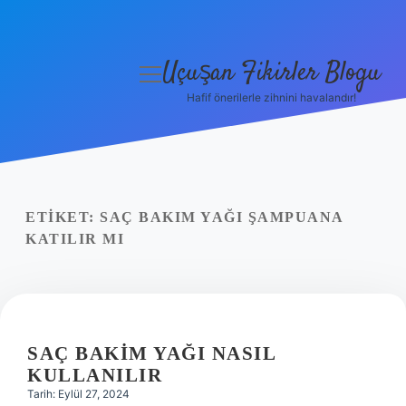
Uçuşan Fikirler Blogu
menüyü
aç
Hafif önerilerle zihnini havalandır!
Anasayfa
Gizlilik Politikası
Yasal Uyarı
ETIKET:
SAÇ BAKIM YAĞI ŞAMPUANA
KATILIR MI
Hakkımızda
SAÇ BAKIM YAĞI NASIL
KULLANILIR
Tarih: Eylül 27, 2024