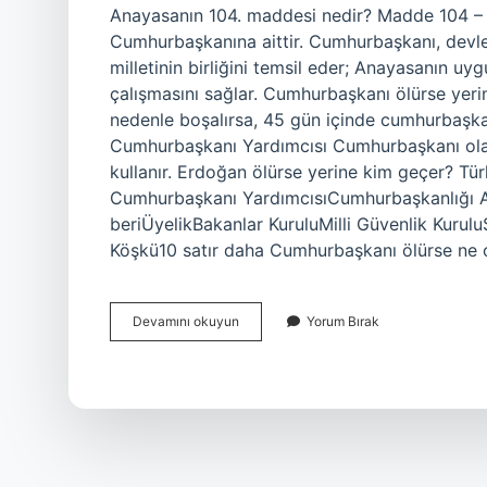
Anayasanın 104. maddesi nedir? Madde 104 – C
Cumhurbaşkanına aittir. Cumhurbaşkanı, devle
milletinin birliğini temsil eder; Anayasanın u
çalışmasını sağlar. Cumhurbaşkanı ölürse yer
nedenle boşalırsa, 45 gün içinde cumhurbaşkan
Cumhurbaşkanı Yardımcısı Cumhurbaşkanı olar
kullanır. Erdoğan ölürse yerine kim geçer? T
Cumhurbaşkanı YardımcısıCumhurbaşkanlığı A
beriÜyelikBakanlar KuruluMilli Güvenlik Kurul
Köşkü10 satır daha Cumhurbaşkanı ölürse ne
Anayasanın
Devamını okuyun
Yorum Bırak
104
Maddesine
Göre
Başkomutan
Kimdir