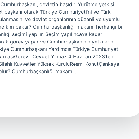
umhurbaşkanı, devletin başıdır. Yürütme yetkisi
t başkanı olarak Türkiye Cumhuriyeti’ni ve Türk
ygulanmasını ve devlet organlarının düzenli ve uyumlu
ine kim bakar? Cumhurbaşkanlığı makamı herhangi bir
lığı seçimi yapılır. Seçim yapılıncaya kadar
ak görev yapar ve Cumhurbaşkanının yetkilerini
ürkiye Cumhurbaşkanı YardımcısıTürkiye Cumhuriyeti
rmasıGörevli Cevdet Yılmaz 4 Haziran 2023’ten
uSilahlı Kuvvetler Yüksek KuruluResmi KonutÇankaya
 olur? Cumhurbaşkanlığı makamı…