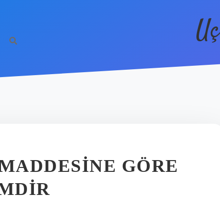
Uç
 MADDESINE GÖRE
MDIR