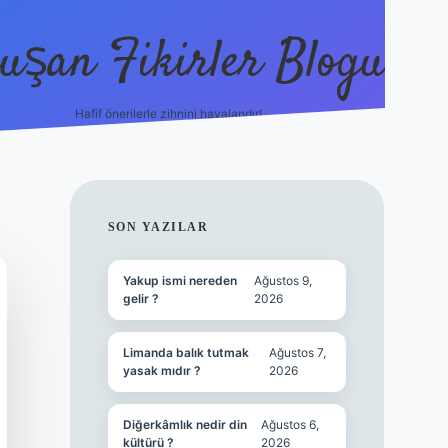
uşan Fikirler Blogu
Hafif önerilerle zihnini havalandır!
hiltonbet güncel giriş
h
SIDEBAR
SON YAZILAR
Yakup ismi nereden
Ağustos 9,
gelir ?
2026
Limanda balık tutmak
Ağustos 7,
yasak mıdır ?
2026
Diğerkâmlık nedir din
Ağustos 6,
kültürü ?
2026