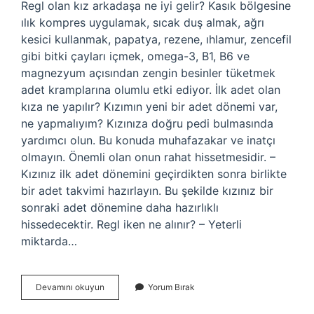
Regl olan kız arkadaşa ne iyi gelir? Kasık bölgesine
ılık kompres uygulamak, sıcak duş almak, ağrı
kesici kullanmak, papatya, rezene, ıhlamur, zencefil
gibi bitki çayları içmek, omega-3, B1, B6 ve
magnezyum açısından zengin besinler tüketmek
adet kramplarına olumlu etki ediyor. İlk adet olan
kıza ne yapılır? Kızımın yeni bir adet dönemi var,
ne yapmalıyım? Kızınıza doğru pedi bulmasında
yardımcı olun. Bu konuda muhafazakar ve inatçı
olmayın. Önemli olan onun rahat hissetmesidir. –
Kızınız ilk adet dönemini geçirdikten sonra birlikte
bir adet takvimi hazırlayın. Bu şekilde kızınız bir
sonraki adet dönemine daha hazırlıklı
hissedecektir. Regl iken ne alınır? – Yeterli
miktarda…
Ilk
Devamını okuyun
Yorum Bırak
Regl
Hediyesi