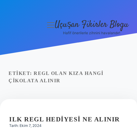
Uçuşan Fikirler Blogu
menüyü
aç
Hafif önerilerle zihnini havalandır!
Anasayfa
Gizlilik Politikası
Yasal Uyarı
ETIKET:
REGL OLAN KIZA HANGI
ÇIKOLATA ALINIR
Hakkımızda
ILK REGL HEDIYESI NE ALINIR
Tarih: Ekim 7, 2024