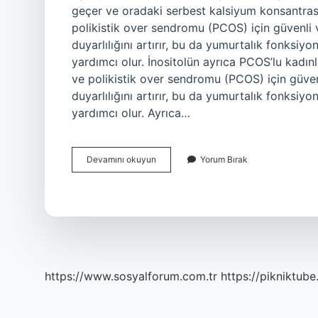
geçer ve oradaki serbest kalsiyum konsantrasyon
polikistik over sendromu (PCOS) için güvenli ve 
duyarlılığını artırır, bu da yumurtalık fonksi
yardımcı olur. İnositolün ayrıca PCOS’lu kadınla
ve polikistik over sendromu (PCOS) için güvenli 
duyarlılığını artırır, bu da yumurtalık fonksi
yardımcı olur. Ayrıca…
Ip3
Devamını okuyun
Yorum Bırak
Ne
Ise
Yarar
https://www.sosyalforum.com.tr
https://pikniktube