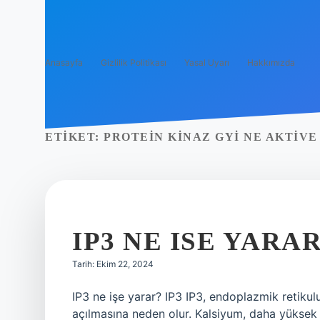
Anasayfa
Gizlilik Politikası
Yasal Uyarı
Hakkımızda
ETIKET:
PROTEIN KINAZ GYI NE AKTIVE
IP3 NE ISE YARA
Tarih: Ekim 22, 2024
IP3 ne işe yarar? IP3 IP3, endoplazmik retikul
açılmasına neden olur. Kalsiyum, daha yükse