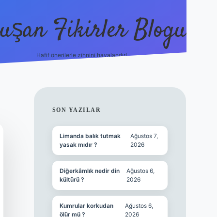
uşan Fikirler Blogu
Hafif önerilerle zihnini havalandır!
hiltonbet güncel gir
SIDEBAR
SON YAZILAR
Limanda balık tutmak
Ağustos 7,
yasak mıdır ?
2026
Diğerkâmlık nedir din
Ağustos 6,
kültürü ?
2026
Kumrular korkudan
Ağustos 6,
ölür mü ?
2026