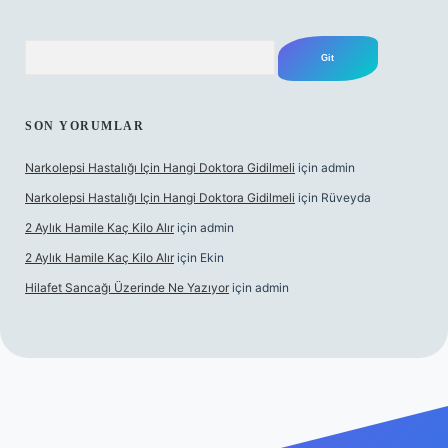
Arama
SON YORUMLAR
Narkolepsi Hastalığı Için Hangi Doktora Gidilmeli
için
admin
Narkolepsi Hastalığı Için Hangi Doktora Gidilmeli
için
Rüveyda
2 Aylık Hamile Kaç Kilo Alır
için
admin
2 Aylık Hamile Kaç Kilo Alır
için
Ekin
Hilafet Sancağı Üzerinde Ne Yazıyor
için
admin
cel giriş
https://tulipbett.net/