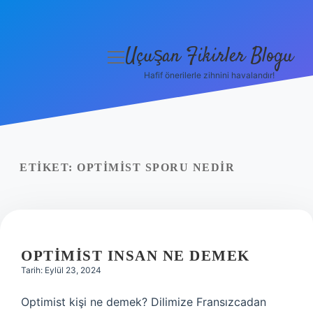
Uçuşan Fikirler Blogu
menüyü
aç
Hafif önerilerle zihnini havalandır!
Anasayfa
Gizlilik Politikası
Yasal Uyarı
ETIKET:
OPTIMIST SPORU NEDIR
Hakkımızda
OPTIMIST INSAN NE DEMEK
Tarih: Eylül 23, 2024
Optimist kişi ne demek? Dilimize Fransızcadan