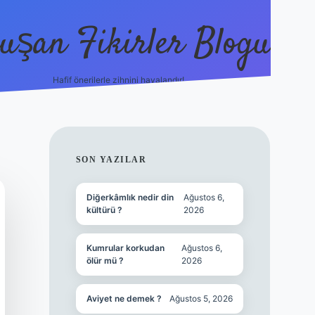
uşan Fikirler Blogu
Hafif önerilerle zihnini havalandır!
hiltonbet güncel giriş
h
SIDEBAR
SON YAZILAR
Diğerkâmlık nedir din
Ağustos 6,
kültürü ?
2026
Kumrular korkudan
Ağustos 6,
ölür mü ?
2026
Aviyet ne demek ?
Ağustos 5, 2026