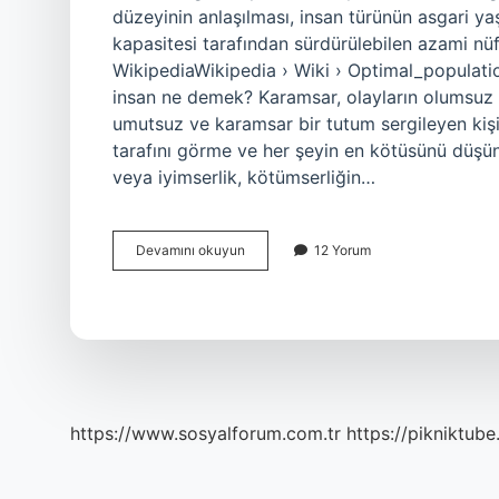
düzeyinin anlaşılması, insan türünün asgari y
kapasitesi tarafından sürdürülebilen azami nüf
WikipediaWikipedia › Wiki › Optimal_populati
insan ne demek? Karamsar, olayların olumsuz
umutsuz ve karamsar bir tutum sergileyen kişid
tarafını görme ve her şeyin en kötüsünü düşünm
veya iyimserlik, kötümserliğin…
Optimist
Devamını okuyun
12 Yorum
Insan
Ne
Demek
https://www.sosyalforum.com.tr
https://pikniktube