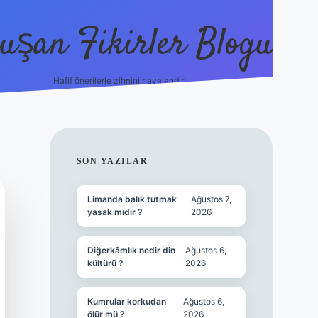
uşan Fikirler Blogu
Hafif önerilerle zihnini havalandır!
hiltonbet güncel giriş
h
SIDEBAR
SON YAZILAR
Limanda balık tutmak
Ağustos 7,
yasak mıdır ?
2026
Diğerkâmlık nedir din
Ağustos 6,
kültürü ?
2026
Kumrular korkudan
Ağustos 6,
ölür mü ?
2026