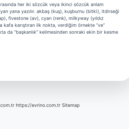
 sırasında her iki sözcük veya ikinci sözcük anlam
yan yana yazılır. akbaş (kuş), kuşburnu (bitki), itdirseği
ap), fivestone (av), cyan (renk), milkyway (yıldız
a kafa karıştıran ilk nokta, verdiğim örnekte “ve”
kta da “başkanlık” kelimesinden sonraki ekin bir kesme
.com.tr
https://evrino.com.tr
Sitemap