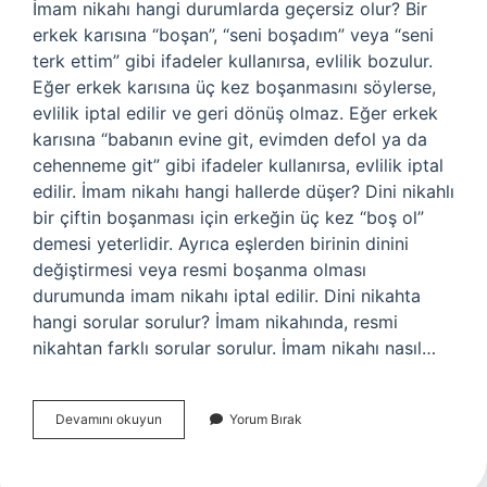
İmam nikahı hangi durumlarda geçersiz olur? Bir
erkek karısına “boşan”, “seni boşadım” veya “seni
terk ettim” gibi ifadeler kullanırsa, evlilik bozulur.
Eğer erkek karısına üç kez boşanmasını söylerse,
evlilik iptal edilir ve geri dönüş olmaz. Eğer erkek
karısına “babanın evine git, evimden defol ya da
cehenneme git” gibi ifadeler kullanırsa, evlilik iptal
edilir. İmam nikahı hangi hallerde düşer? Dini nikahlı
bir çiftin boşanması için erkeğin üç kez “boş ol”
demesi yeterlidir. Ayrıca eşlerden birinin dinini
değiştirmesi veya resmi boşanma olması
durumunda imam nikahı iptal edilir. Dini nikahta
hangi sorular sorulur? İmam nikahında, resmi
nikahtan farklı sorular sorulur. İmam nikahı nasıl…
Imam
Devamını okuyun
Yorum Bırak
Nikahı
Nasıl
Geçersiz