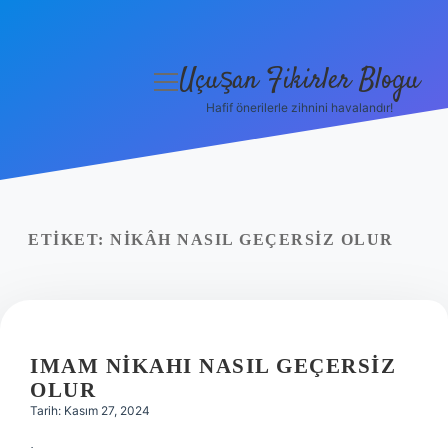
Uçuşan Fikirler Blogu
menüyü
aç
Hafif önerilerle zihnini havalandır!
Anasayfa
Gizlilik Politikası
Yasal Uyarı
ETIKET:
NIKÂH NASIL GEÇERSIZ OLUR
Hakkımızda
IMAM NIKAHI NASIL GEÇERSIZ
OLUR
Tarih: Kasım 27, 2024