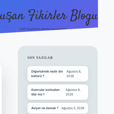
uşan Fikirler Blogu
Hafif önerilerle zihnini havalandır!
hiltonbet güncel giriş
h
SIDEBAR
SON YAZILAR
Diğerkâmlık nedir din
Ağustos 6,
kültürü ?
2026
Kumrular korkudan
Ağustos 6,
ölür mü ?
2026
Aviyet ne demek ?
Ağustos 5, 2026