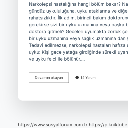
Narkolepsi hastalığına hangi bölüm bakar? Nar
gündüz uykululuğuna, uyku ataklarına ve diğe
rahatsızlıktır. İlk adım, birincil bakım doktor
gerekirse sizi bir uyku uzmanına veya başka b
doktora gitmeli? Geceleri uyumakta zorluk çe
bir uyku uzmanına veya sağlık uzmanına danış
Tedavi edilmezse, narkolepsi hastaları hafıza so
uyku: Kişi gece yatağa girdiğinde sürekli uya
ve uyku felci ile bölünür.…
Narkolepsi
Devamını okuyun
14 Yorum
Hastalığı
Için
Hangi
Doktora
Gidilmeli
https://www.sosyalforum.com.tr
https://pikniktube