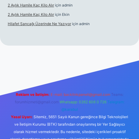
2 Aylık Hamile Kaç Kilo Alır
için
admin
2 Aylık Hamile Kaç Kilo Alır
için
Ekin
Hilafet Sancağı Üzerinde Ne Yazıyor
için
admin
ncel giriş
https://tulipbett.net/
Reklam ve İletişim:
E-mail:
backlinkpaneli@gmail.com
Teams:
forumhizmeti@gmail.com
Whatsapp: 0262 606 0 726
Telegram:
@karabul
Yasal Uyarı:
Sitemiz, 5651 Sayılı Kanun gereğince Bilgi Teknolojileri
ve İletişim Kurumu (BTK) tarafından onaylanmış bir Yer Sağlayıcı
olarak hizmet vermektedir. Bu nedenle, sitedeki içerikleri proaktif