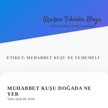
Uçuşan Fikirler Blogu
menüyü
aç
Hafif önerilerle zihnini havalandır!
Anasayfa
Gizlilik Politikası
Yasal Uyarı
ETIKET:
MUHABBET KUŞU NE YEMEMELI
Hakkımızda
MUHABBET KUŞU DOĞADA NE
YER
Tarih: Eylül 29, 2024