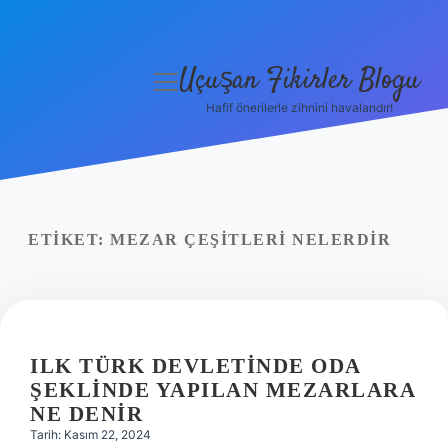
Uçuşan Fikirler Blogu
menüyü
aç
Hafif önerilerle zihnini havalandır!
Anasayfa
Gizlilik Politikası
Yasal Uyarı
ETIKET:
MEZAR ÇEŞITLERI NELERDIR
Hakkımızda
ILK TÜRK DEVLETINDE ODA
ŞEKLINDE YAPILAN MEZARLARA
NE DENIR
Tarih: Kasım 22, 2024