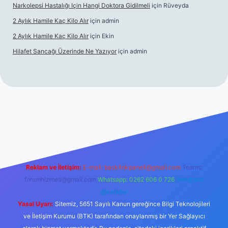
Narkolepsi Hastalığı Için Hangi Doktora Gidilmeli
için
Rüveyda
2 Aylık Hamile Kaç Kilo Alır
için
admin
2 Aylık Hamile Kaç Kilo Alır
için
Ekin
Hilafet Sancağı Üzerinde Ne Yazıyor
için
admin
cel giriş
https://tulipbett.net/
Reklam ve İletişim:
E-mail:
backlinkpaneli@gmail.com
Teams:
forumhizmeti@gmail.com
Whatsapp: 0262 606 0 726
Telegram:
@karabul
Yasal Uyarı:
Sitemiz, 5651 Sayılı Kanun gereğince Bilgi Teknolojileri
ve İletişim Kurumu (BTK) tarafından onaylanmış bir Yer Sağlayıcı