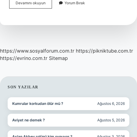
Ilk
Devamını okuyun
Yorum Bırak
Türk
Devletinde
Oda
Şeklinde
Yapılan
Mezarlara
Ne
Denir
https://www.sosyalforum.com.tr
https://pikniktube.com.tr
https://evrino.com.tr
Sitemap
SIDEBAR
SON YAZILAR
Kumrular korkudan ölür mü ?
Ağustos 6, 2026
Aviyet ne demek ?
Ağustos 5, 2026
Aslan Akbey rolünü kim oynuyor ?
Ağustos 3, 2026