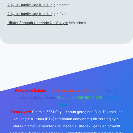
2 Aylık Hamile Kaç Kilo Alır
için
admin
2 Aylık Hamile Kaç Kilo Alır
için
Ekin
Hilafet Sancağı Üzerinde Ne Yazıyor
için
admin
cel giriş
https://tulipbett.net/
Reklam ve İletişim:
E-mail:
backlinkpaneli@gmail.com
Teams:
forumhizmeti@gmail.com
Whatsapp: 0262 606 0 726
Telegram:
@karabul
Yasal Uyarı:
Sitemiz, 5651 Sayılı Kanun gereğince Bilgi Teknolojileri
ve İletişim Kurumu (BTK) tarafından onaylanmış bir Yer Sağlayıcı
olarak hizmet vermektedir. Bu nedenle, sitedeki içerikleri proaktif