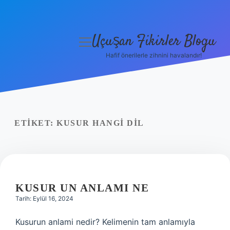
Uçuşan Fikirler Blogu
menüyü
aç
Hafif önerilerle zihnini havalandır!
Anasayfa
Gizlilik Politikası
Yasal Uyarı
ETIKET:
KUSUR HANGI DIL
Hakkımızda
KUSUR UN ANLAMI NE
Tarih: Eylül 16, 2024
Kusurun anlami nedir? Kelimenin tam anlamıyla