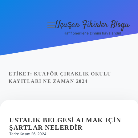
Uçuşan Fikirler Blogu
menüyü
aç
Hafif önerilerle zihnini havalandır!
Anasayfa
Gizlilik Politikası
Yasal Uyarı
ETIKET:
KUAFÖR ÇIRAKLIK OKULU
KAYITLARI NE ZAMAN 2024
Hakkımızda
USTALIK BELGESI ALMAK IÇIN
ŞARTLAR NELERDIR
Tarih: Kasım 26, 2024