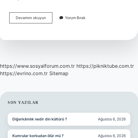
Ustalık
Devamını okuyun
Yorum Bırak
Belgesi
Almak
Için
Şartlar
Nelerdir
https://www.sosyalforum.com.tr
https://pikniktube.com.tr
https://evrino.com.tr
Sitemap
SIDEBAR
SON YAZILAR
Diğerkâmlık nedir din kültürü ?
Ağustos 6, 2026
Kumrular korkudan ölür mü ?
Ağustos 6, 2026