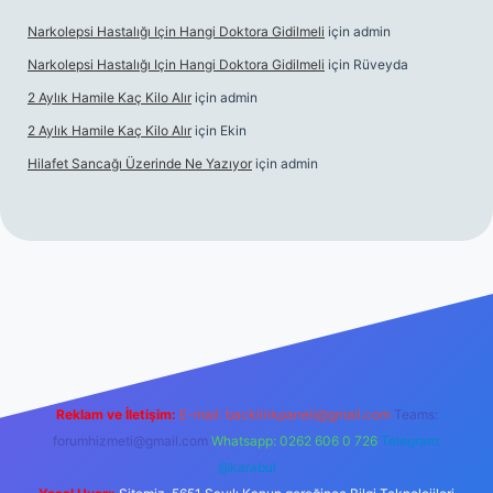
Narkolepsi Hastalığı Için Hangi Doktora Gidilmeli
için
admin
Narkolepsi Hastalığı Için Hangi Doktora Gidilmeli
için
Rüveyda
2 Aylık Hamile Kaç Kilo Alır
için
admin
2 Aylık Hamile Kaç Kilo Alır
için
Ekin
Hilafet Sancağı Üzerinde Ne Yazıyor
için
admin
cel giriş
https://tulipbett.net/
Reklam ve İletişim:
E-mail:
backlinkpaneli@gmail.com
Teams:
forumhizmeti@gmail.com
Whatsapp: 0262 606 0 726
Telegram:
@karabul