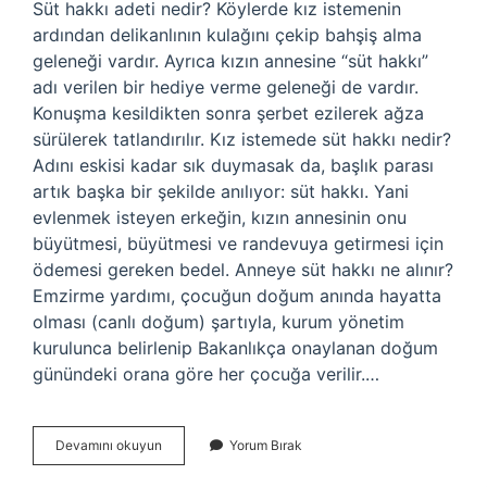
Süt hakkı adeti nedir? Köylerde kız istemenin
ardından delikanlının kulağını çekip bahşiş alma
geleneği vardır. Ayrıca kızın annesine “süt hakkı”
adı verilen bir hediye verme geleneği de vardır.
Konuşma kesildikten sonra şerbet ezilerek ağza
sürülerek tatlandırılır. Kız istemede süt hakkı nedir?
Adını eskisi kadar sık ​​duymasak da, başlık parası
artık başka bir şekilde anılıyor: süt hakkı. Yani
evlenmek isteyen erkeğin, kızın annesinin onu
büyütmesi, büyütmesi ve randevuya getirmesi için
ödemesi gereken bedel. Anneye süt hakkı ne alınır?
Emzirme yardımı, çocuğun doğum anında hayatta
olması (canlı doğum) şartıyla, kurum yönetim
kurulunca belirlenip Bakanlıkça onaylanan doğum
günündeki orana göre her çocuğa verilir.…
Süt
Devamını okuyun
Yorum Bırak
Hakkı
Ne