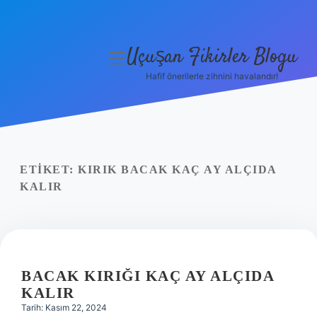
Uçuşan Fikirler Blogu
menüyü
aç
Hafif önerilerle zihnini havalandır!
Anasayfa
Gizlilik Politikası
Yasal Uyarı
ETIKET:
KIRIK BACAK KAÇ AY ALÇIDA
KALIR
Hakkımızda
BACAK KIRIĞI KAÇ AY ALÇIDA
KALIR
Tarih: Kasım 22, 2024