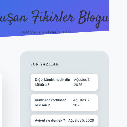
uşan Fikirler Blogu
Hafif önerilerle zihnini havalandır!
hiltonbet güncel giriş
h
SIDEBAR
SON YAZILAR
Diğerkâmlık nedir din
Ağustos 6,
kültürü ?
2026
Kumrular korkudan
Ağustos 6,
ölür mü ?
2026
Aviyet ne demek ?
Ağustos 5, 2026