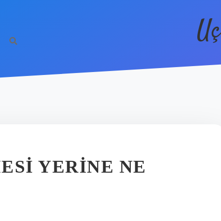
Uç
ESI YERINE NE