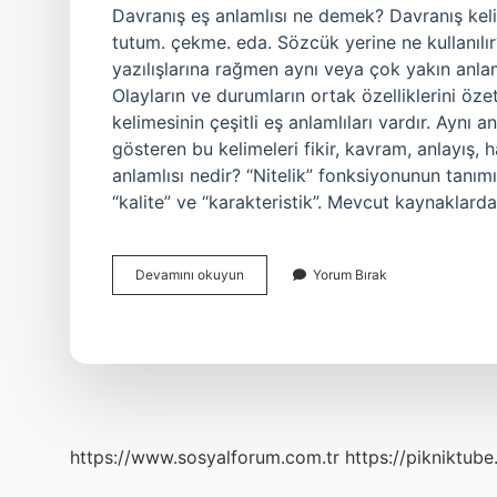
Davranış eş anlamlısı ne demek? Davranış keli
tutum. çekme. eda. Sözcük yerine ne kullanılır?
yazılışlarına rağmen aynı veya çok yakın anlam
Olayların ve durumların ortak özelliklerini öz
kelimesinin çeşitli eş anlamlıları vardır. Aynı a
gösteren bu kelimeleri fikir, kavram, anlayış, h
anlamlısı nedir? “Nitelik” fonksiyonunun tanımı
“kalite” ve “karakteristik”. Mevcut kaynaklar
Davranış
Devamını okuyun
Yorum Bırak
Kelimesi
Yerine
Ne
Kullanılır
https://www.sosyalforum.com.tr
https://pikniktube