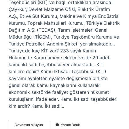
Teşebbüsleri (KİT) ve bağlı ortaklıkları arasında
Çay-Kur, Devlet Malzeme Ofisi, Elektrik Üretim
A.Ş., Et ve Süt Kurumu, Makine ve Kimya Endüstrisi
Kurumu, Toprak Mahsulleri Kurumu, Türkiye Elektrik
Dağıtım A.Ş. (TEDAŞ), Tarım İşletmeleri Genel
Müdürlüğü (TİGEM), Türkiye Taşkömürü Kurumu ve
Türkiye Petrolleri Anonim Şirketi yer almaktadır…
Türkiye’de kaç KİT var? 233 sayılı Kanun
Hükmünde Kararnameye ekli cetvelde 29 adet
kamu iktisadi teşebbüsü yer almaktadır. KİT
kimlere denir? Kamu İktisadi Teşebbüsü (KİT)
kavramı eyaletten eyalete değişmekle birlikte
genel olarak kamu kaynaklarını kullanarak
ekonomik sektörde faaliyet gösteren hükümet
kuruluşlarını ifade eder. Kamu iktisadi teşebbüsleri
kimlerdir? Kamu İktisadi…
Ki̇T
Devamını okuyun
Yorum Bırak