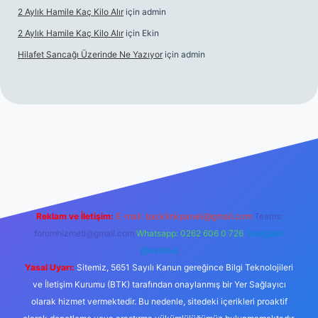
2 Aylık Hamile Kaç Kilo Alır
için
admin
2 Aylık Hamile Kaç Kilo Alır
için
Ekin
Hilafet Sancağı Üzerinde Ne Yazıyor
için
admin
cel giriş
https://tulipbett.net/
Reklam ve İletişim:
E-mail:
backlinkpaneli@gmail.com
Teams:
forumhizmeti@gmail.com
Whatsapp: 0262 606 0 726
Telegram:
@karabul
Yasal Uyarı:
Sitemiz, 5651 Sayılı Kanun gereğince Bilgi Teknolojileri
ve İletişim Kurumu (BTK) tarafından onaylanmış bir Yer Sağlayıcı
olarak hizmet vermektedir. Bu nedenle, sitedeki içerikleri proaktif