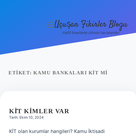
Uçuşan Fikirler Blogu
menüyü
aç
Hafif önerilerle zihnini havalandır!
Anasayfa
Gizlilik Politikası
Yasal Uyarı
ETIKET:
KAMU BANKALARI KİT MI
Hakkımızda
KİT KIMLER VAR
Tarih: Ekim 10, 2024
KİT olan kurumlar hangileri? Kamu İktisadi