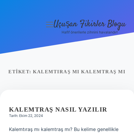
Uçuşan Fikirler Blogu
menüyü
aç
Hafif önerilerle zihnini havalandır!
Anasayfa
Gizlilik Politikası
Yasal Uyarı
ETIKET:
KALEMTIRAŞ MI KALEMTRAŞ MI
Hakkımızda
KALEMTRAŞ NASIL YAZILIR
Tarih: Ekim 22, 2024
Kalemtıraş mı kalemtraş mı? Bu kelime genellikle