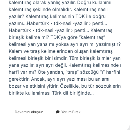
kalemtıraş olarak yanlış yazılır. Doğru kullanımı
kalemtıraş şeklinde olmalıdır. Kalemtıraş nasıl
yazılır? Kalemtıraş kelimesinin TDK ile doğru
yazımı…Habertürk › tdk-nasil-yazilir › penti…
Habertürk › tdk-nasil-yazilir › penti… Kalemtraş
birleşik kelime mi? TDK’ya göre “kalemtıraş”
kelimesi yan yana mı yoksa ayrı ayrı mı yazılmıştır?
Kalem ve tıraş kelimelerinden oluşan kalemtıraş
kelimesi birleşik bir isimdir. Tüm birleşik isimler yan
yana yazılır, ayrı ayrı değil. Kalemtıraş kelimesinde ı
harfi var mı? Öte yandan, “tıraş” sözcüğü “ı” harfini
gerektirir. Ancak, ayrı ayrı yazılması bu anlamı
bozar ve etkisini yitirir. Özellikle, bu tür sözcüklerin
birlikte kullanılması Türk dil birliğinde…
Kalemtraş
Devamını okuyun
Yorum Bırak
Nasıl
Yazılır