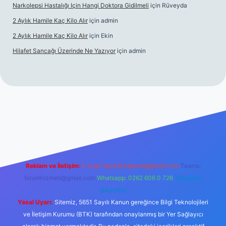
Narkolepsi Hastalığı Için Hangi Doktora Gidilmeli
için
Rüveyda
2 Aylık Hamile Kaç Kilo Alır
için
admin
2 Aylık Hamile Kaç Kilo Alır
için
Ekin
Hilafet Sancağı Üzerinde Ne Yazıyor
için
admin
ncel giriş
https://tulipbett.net/
Reklam ve İletişim:
E-mail:
backlinkpaneli@gmail.com
Teams:
forumhizmeti@gmail.com
Whatsapp: 0262 606 0 726
Telegram:
@karabul
Yasal Uyarı:
Sitemiz, 5651 Sayılı Kanun gereğince Bilgi Teknolojileri
ve İletişim Kurumu (BTK) tarafından onaylanmış bir Yer Sağlayıcı