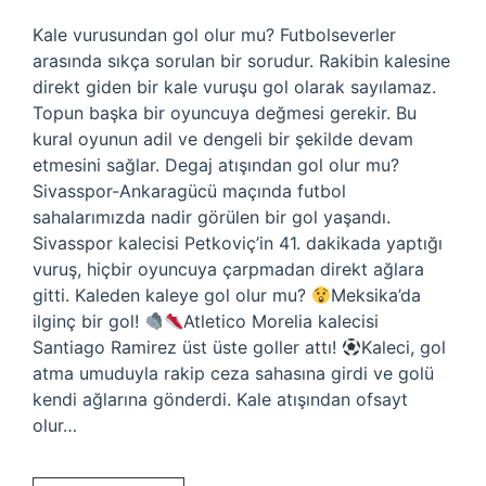
Kale vurusundan gol olur mu? Futbolseverler
arasında sıkça sorulan bir sorudur. Rakibin kalesine
direkt giden bir kale vuruşu gol olarak sayılamaz.
Topun başka bir oyuncuya değmesi gerekir. Bu
kural oyunun adil ve dengeli bir şekilde devam
etmesini sağlar. Degaj atışından gol olur mu?
Sivasspor-Ankaragücü maçında futbol
sahalarımızda nadir görülen bir gol yaşandı.
Sivasspor kalecisi Petkoviç’in 41. dakikada yaptığı
vuruş, hiçbir oyuncuya çarpmadan direkt ağlara
gitti. Kaleden kaleye gol olur mu?
Meksika’da
ilginç bir gol!
Atletico Morelia kalecisi
Santiago Ramirez üst üste goller attı!
Kaleci, gol
atma umuduyla rakip ceza sahasına girdi ve golü
kendi ağlarına gönderdi. Kale atışından ofsayt
olur…