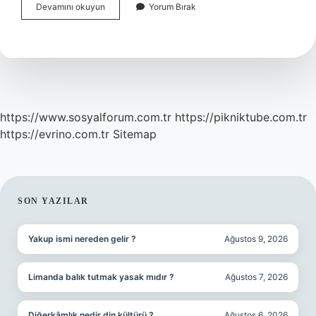
Kale
Devamını okuyun
Yorum Bırak
Vuruşundan
Gol
Olur
Mu
https://www.sosyalforum.com.tr
https://pikniktube.com.tr
https://evrino.com.tr
Sitemap
SIDEBAR
SON YAZILAR
Yakup ismi nereden gelir ?
Ağustos 9, 2026
Limanda balık tutmak yasak mıdır ?
Ağustos 7, 2026
Diğerkâmlık nedir din kültürü ?
Ağustos 6, 2026