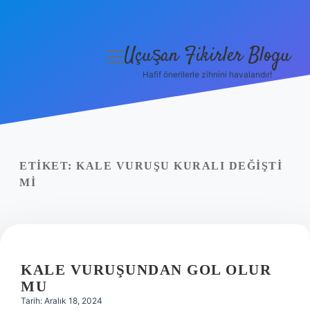
Uçuşan Fikirler Blogu
menüyü
aç
Hafif önerilerle zihnini havalandır!
Anasayfa
Gizlilik Politikası
Yasal Uyarı
ETIKET:
KALE VURUŞU KURALI DEĞIŞTI
MI
Hakkımızda
KALE VURUŞUNDAN GOL OLUR
MU
Tarih: Aralık 18, 2024