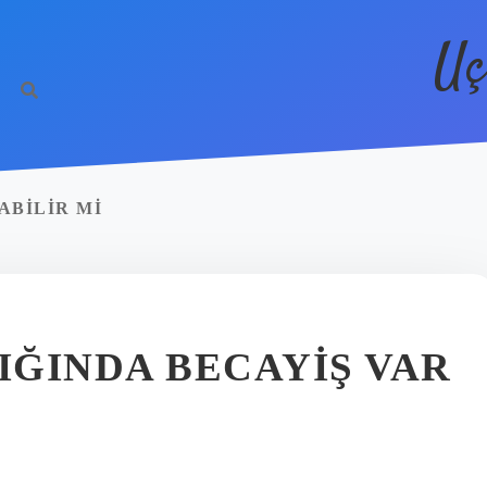
Uç
ABILIR MI
ĞINDA BECAYIŞ VAR