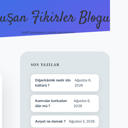
uşan Fikirler Blogu
Hafif önerilerle zihnini havalandır!
hiltonbet güncel giriş
h
SIDEBAR
SON YAZILAR
Diğerkâmlık nedir din
Ağustos 6,
kültürü ?
2026
Kumrular korkudan
Ağustos 6,
ölür mü ?
2026
Aviyet ne demek ?
Ağustos 5, 2026