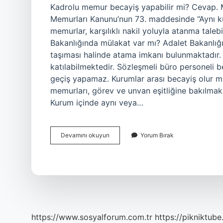
Kadrolu memur becayiş yapabilir mi? Cevap. Mem
Memurları Kanunu’nun 73. maddesinde “Aynı ku
memurlar, karşılıklı nakil yoluyla atanma taleb
Bakanlığında mülakat var mı? Adalet Bakanlığı’
taşıması halinde atama imkanı bulunmaktadır.
katılabilmektedir. Sözleşmeli büro personeli b
geçiş yapamaz. Kurumlar arası becayiş olur m
memurları, görev ve unvan eşitliğine bakılmaks
Kurum içinde aynı veya…
Adalet
Devamını okuyun
Yorum Bırak
Bakanlığında
Becayiş
Var
Mı
https://www.sosyalforum.com.tr
https://pikniktube