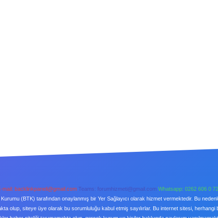
-mail:
backlinkpaneli@gmail.com
Teams:
forumhizmeti@gmail.com
Whatsapp: 0262 606 0 7
şim Kurumu (BTK) tarafından onaylanmış bir Yer Sağlayıcı olarak hizmet vermektedir. Bu neden
a olup, siteye üye olarak bu sorumluluğu kabul etmiş sayılırlar. Bu internet sitesi, herhangi 
kler haber niteliği taşımamakta olup, gerçek kurum ve kişiler hakkında paylaşım yapılmamaktad