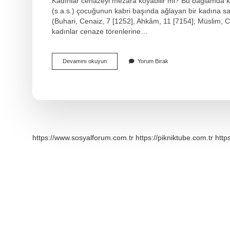
Kadınlar cenazeyi mezara koyabilir mi? Bu bağlamda ka
(s.a.s.) çocuğunun kabri başında ağlayan bir kadına sa
(Buhari, Cenaiz, 7 [1252], Ahkâm, 11 [7154]; Müslim, Ce
kadınlar cenaze törenlerine…
Kadınlar
Devamını okuyun
Yorum Bırak
Cenazede
Toprak
Atabilir
Mi
https://www.sosyalforum.com.tr
https://pikniktube.com.tr
http