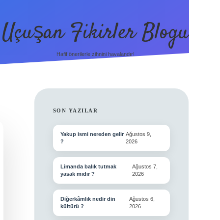
Uçuşan Fikirler Blogu
Hafif önerilerle zihnini havalandır!
SIDEBAR
SON YAZILAR
Yakup ismi nereden gelir
Ağustos 9,
?
2026
Limanda balık tutmak
Ağustos 7,
yasak mıdır ?
2026
Diğerkâmlık nedir din
Ağustos 6,
kültürü ?
2026