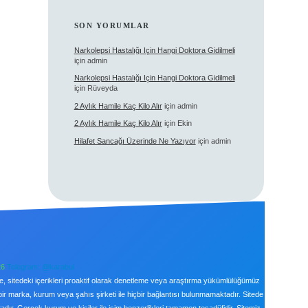
SON YORUMLAR
Narkolepsi Hastalığı Için Hangi Doktora Gidilmeli
için
admin
Narkolepsi Hastalığı Için Hangi Doktora Gidilmeli
için
Rüveyda
2 Aylık Hamile Kaç Kilo Alır
için
admin
2 Aylık Hamile Kaç Kilo Alır
için
Ekin
Hilafet Sancağı Üzerinde Ne Yazıyor
için
admin
26
Telegram: @karabul
le, sitedeki içerikleri proaktif olarak denetleme veya araştırma yükümlülüğümüz
bir marka, kurum veya şahıs şirketi ile hiçbir bağlantısı bulunmamaktadır. Sitede
ır. Gerçek kurum ve kişiler ile isim benzerlikleri tamamen tesadüfidir. Sitemiz,