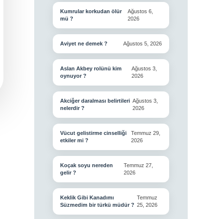
Kumrular korkudan ölür
Ağustos 6,
mü ?
2026
Aviyet ne demek ?
Ağustos 5, 2026
Aslan Akbey rolünü kim
Ağustos 3,
oynuyor ?
2026
Akciğer daralması belirtileri
Ağustos 3,
nelerdir ?
2026
Vücut gelistirme cinselliği
Temmuz 29,
etkiler mi ?
2026
Koçak soyu nereden
Temmuz 27,
gelir ?
2026
Keklik Gibi Kanadımı
Temmuz
Süzmedim bir türkü müdür ?
25, 2026