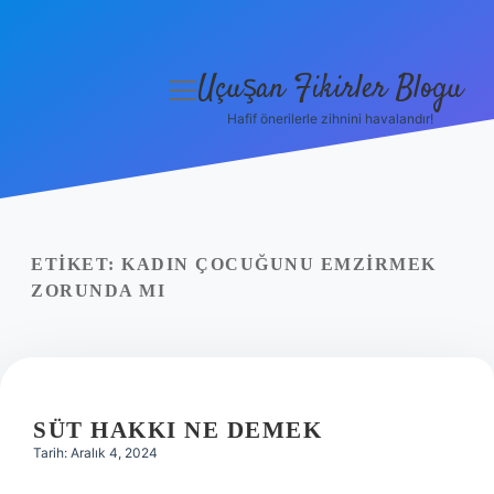
Uçuşan Fikirler Blogu
menüyü
aç
Hafif önerilerle zihnini havalandır!
Anasayfa
Gizlilik Politikası
Yasal Uyarı
ETIKET:
KADIN ÇOCUĞUNU EMZIRMEK
ZORUNDA MI
Hakkımızda
SÜT HAKKI NE DEMEK
Tarih: Aralık 4, 2024