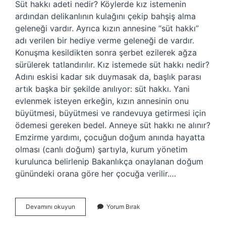
Süt hakkı adeti nedir? Köylerde kız istemenin
ardından delikanlının kulağını çekip bahşiş alma
geleneği vardır. Ayrıca kızın annesine “süt hakkı”
adı verilen bir hediye verme geleneği de vardır.
Konuşma kesildikten sonra şerbet ezilerek ağza
sürülerek tatlandırılır. Kız istemede süt hakkı nedir?
Adını eskisi kadar sık ​​duymasak da, başlık parası
artık başka bir şekilde anılıyor: süt hakkı. Yani
evlenmek isteyen erkeğin, kızın annesinin onu
büyütmesi, büyütmesi ve randevuya getirmesi için
ödemesi gereken bedel. Anneye süt hakkı ne alınır?
Emzirme yardımı, çocuğun doğum anında hayatta
olması (canlı doğum) şartıyla, kurum yönetim
kurulunca belirlenip Bakanlıkça onaylanan doğum
günündeki orana göre her çocuğa verilir.…
Süt
Devamını okuyun
Yorum Bırak
Hakkı
Ne