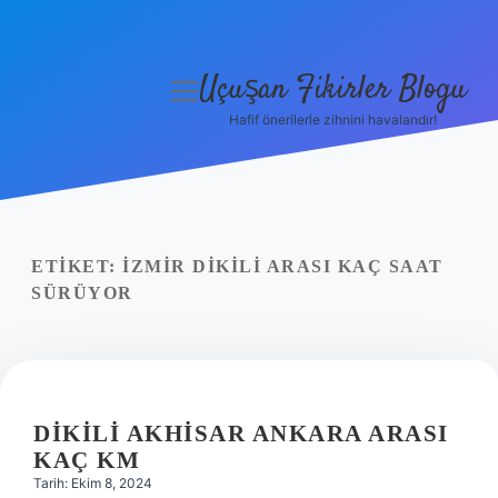
Uçuşan Fikirler Blogu
menüyü
aç
Hafif önerilerle zihnini havalandır!
Anasayfa
Gizlilik Politikası
Yasal Uyarı
ETIKET:
İZMIR DIKILI ARASI KAÇ SAAT
SÜRÜYOR
Hakkımızda
DIKILI AKHISAR ANKARA ARASI
KAÇ KM
Tarih: Ekim 8, 2024