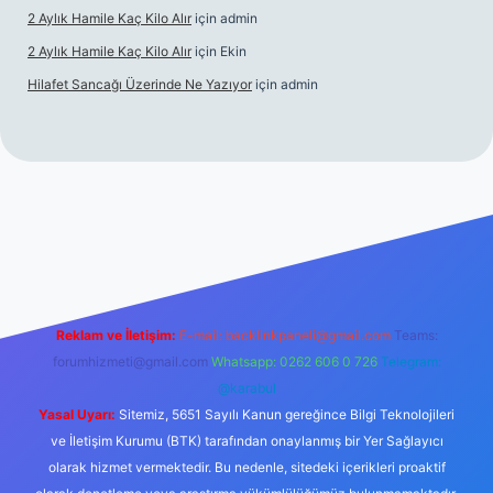
2 Aylık Hamile Kaç Kilo Alır
için
admin
2 Aylık Hamile Kaç Kilo Alır
için
Ekin
Hilafet Sancağı Üzerinde Ne Yazıyor
için
admin
cel giriş
https://tulipbett.net/
Reklam ve İletişim:
E-mail:
backlinkpaneli@gmail.com
Teams:
forumhizmeti@gmail.com
Whatsapp: 0262 606 0 726
Telegram:
@karabul
Yasal Uyarı:
Sitemiz, 5651 Sayılı Kanun gereğince Bilgi Teknolojileri
ve İletişim Kurumu (BTK) tarafından onaylanmış bir Yer Sağlayıcı
olarak hizmet vermektedir. Bu nedenle, sitedeki içerikleri proaktif