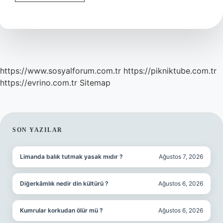
Akhisar
Ankara
Arası
Kaç
Km
https://www.sosyalforum.com.tr
https://pikniktube.com.tr
https://evrino.com.tr
Sitemap
SIDEBAR
SON YAZILAR
Limanda balık tutmak yasak mıdır ?
Ağustos 7, 2026
Diğerkâmlık nedir din kültürü ?
Ağustos 6, 2026
Kumrular korkudan ölür mü ?
Ağustos 6, 2026