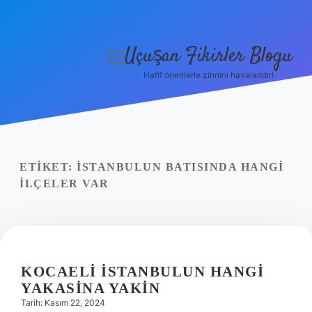
Uçuşan Fikirler Blogu
menüyü
aç
Hafif önerilerle zihnini havalandır!
Anasayfa
Gizlilik Politikası
Yasal Uyarı
ETIKET:
İSTANBULUN BATISINDA HANGI
ILÇELER VAR
Hakkımızda
KOCAELI İSTANBULUN HANGI
YAKASINA YAKIN
Tarih: Kasım 22, 2024