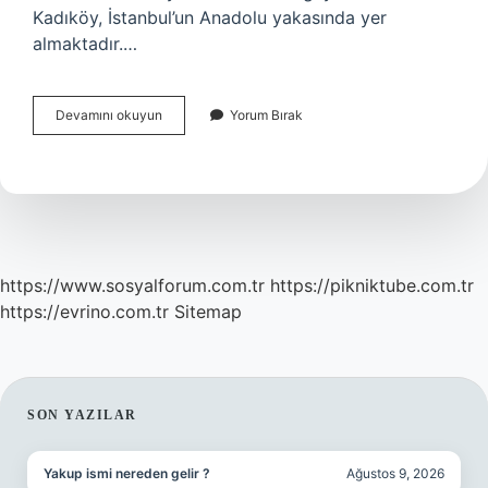
Kadıköy, İstanbul’un Anadolu yakasında yer
almaktadır.…
Kocaeli
Devamını okuyun
Yorum Bırak
İStanbulun
Hangi
Yakasina
Yakin
https://www.sosyalforum.com.tr
https://pikniktube.com.tr
https://evrino.com.tr
Sitemap
SIDEBAR
SON YAZILAR
Yakup ismi nereden gelir ?
Ağustos 9, 2026