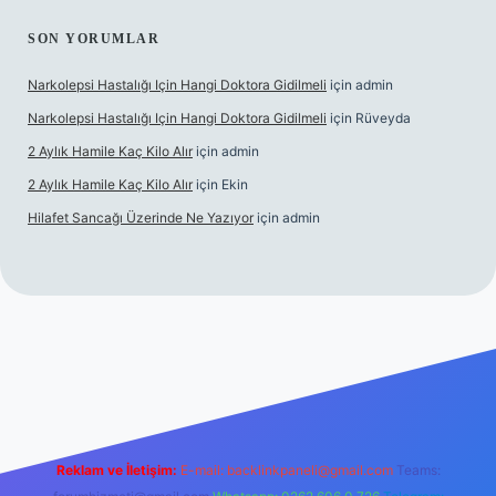
SON YORUMLAR
Narkolepsi Hastalığı Için Hangi Doktora Gidilmeli
için
admin
Narkolepsi Hastalığı Için Hangi Doktora Gidilmeli
için
Rüveyda
2 Aylık Hamile Kaç Kilo Alır
için
admin
2 Aylık Hamile Kaç Kilo Alır
için
Ekin
Hilafet Sancağı Üzerinde Ne Yazıyor
için
admin
cel giriş
https://tulipbett.net/
Reklam ve İletişim:
E-mail:
backlinkpaneli@gmail.com
Teams: