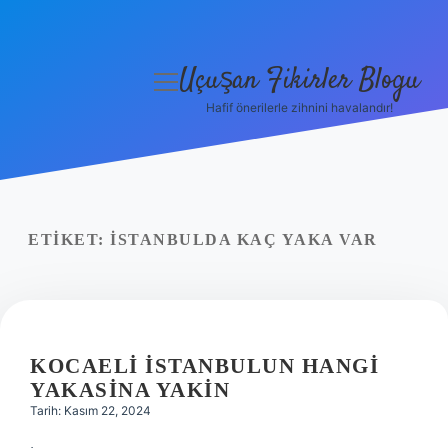
Uçuşan Fikirler Blogu
menüyü
aç
Hafif önerilerle zihnini havalandır!
Anasayfa
Gizlilik Politikası
Yasal Uyarı
ETIKET:
İSTANBULDA KAÇ YAKA VAR
Hakkımızda
KOCAELI İSTANBULUN HANGI
YAKASINA YAKIN
Tarih: Kasım 22, 2024