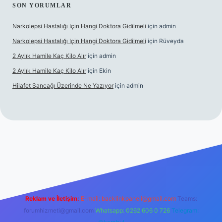
SON YORUMLAR
Narkolepsi Hastalığı Için Hangi Doktora Gidilmeli
için
admin
Narkolepsi Hastalığı Için Hangi Doktora Gidilmeli
için
Rüveyda
2 Aylık Hamile Kaç Kilo Alır
için
admin
2 Aylık Hamile Kaç Kilo Alır
için
Ekin
Hilafet Sancağı Üzerinde Ne Yazıyor
için
admin
cel giriş
https://tulipbett.net/
Reklam ve İletişim:
E-mail:
backlinkpaneli@gmail.com
Teams:
forumhizmeti@gmail.com
Whatsapp: 0262 606 0 726
Telegram: