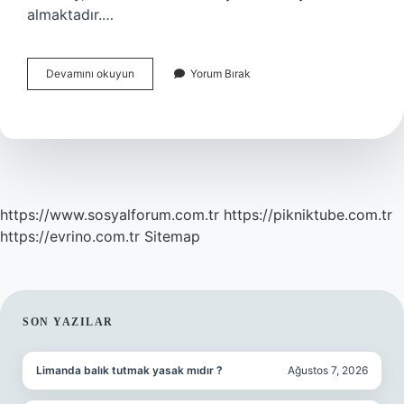
almaktadır.…
Kocaeli
Devamını okuyun
Yorum Bırak
İStanbulun
Hangi
Yakasina
Yakin
https://www.sosyalforum.com.tr
https://pikniktube.com.tr
https://evrino.com.tr
Sitemap
SIDEBAR
SON YAZILAR
Limanda balık tutmak yasak mıdır ?
Ağustos 7, 2026