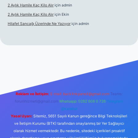
2 Aylık Hamile Kaç Kilo Alır
için
admin
2 Aylık Hamile Kaç Kilo Alır
için
Ekin
Hilafet Sancağı Üzerinde Ne Yazıyor
için
admin
cel giriş
https://tulipbett.net/
Reklam ve İletişim:
E-mail:
backlinkpaneli@gmail.com
Teams:
forumhizmeti@gmail.com
Whatsapp: 0262 606 0 726
Telegram:
@karabul
Yasal Uyarı:
Sitemiz, 5651 Sayılı Kanun gereğince Bilgi Teknolojileri
ve İletişim Kurumu (BTK) tarafından onaylanmış bir Yer Sağlayıcı
olarak hizmet vermektedir. Bu nedenle, sitedeki içerikleri proaktif