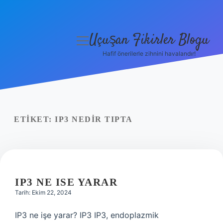
Uçuşan Fikirler Blogu
menüyü
aç
Hafif önerilerle zihnini havalandır!
Anasayfa
Gizlilik Politikası
Yasal Uyarı
ETIKET:
IP3 NEDIR TIPTA
Hakkımızda
IP3 NE ISE YARAR
Tarih: Ekim 22, 2024
IP3 ne işe yarar? IP3 IP3, endoplazmik