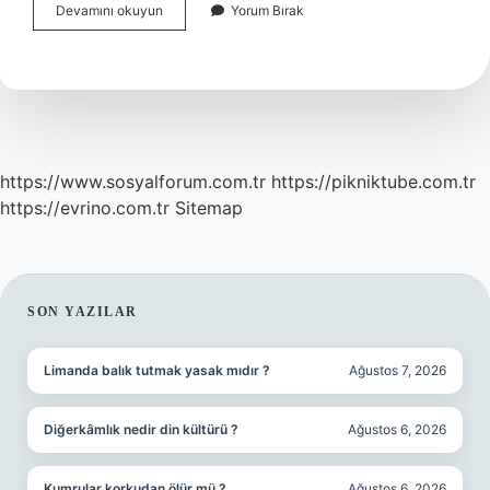
Baslangic
Devamını okuyun
Yorum Bırak
Filmi
Hangi
Platformda
https://www.sosyalforum.com.tr
https://pikniktube.com.tr
https://evrino.com.tr
Sitemap
SIDEBAR
SON YAZILAR
Limanda balık tutmak yasak mıdır ?
Ağustos 7, 2026
Diğerkâmlık nedir din kültürü ?
Ağustos 6, 2026
Kumrular korkudan ölür mü ?
Ağustos 6, 2026