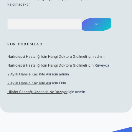
kaldırılacaktır.
Arama
SON YORUMLAR
Narkolepsi Hastalığı Için Hangi Doktora Gidilmeli
için
admin
Narkolepsi Hastalığı Için Hangi Doktora Gidilmeli
için
Rüveyda
2 Aylık Hamile Kaç Kilo Alır
için
admin
2 Aylık Hamile Kaç Kilo Alır
için
Ekin
Hilafet Sancağı Üzerinde Ne Yazıyor
için
admin
el giriş
https://tulipbett.net/