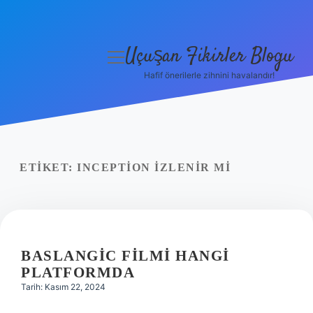
Uçuşan Fikirler Blogu
menüyü
aç
Hafif önerilerle zihnini havalandır!
Anasayfa
Gizlilik Politikası
Yasal Uyarı
ETIKET:
INCEPTION IZLENIR MI
Hakkımızda
BASLANGIC FILMI HANGI
PLATFORMDA
Tarih: Kasım 22, 2024