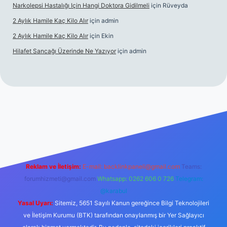
Narkolepsi Hastalığı Için Hangi Doktora Gidilmeli
için
Rüveyda
2 Aylık Hamile Kaç Kilo Alır
için
admin
2 Aylık Hamile Kaç Kilo Alır
için
Ekin
Hilafet Sancağı Üzerinde Ne Yazıyor
için
admin
ncel giriş
https://tulipbett.net/
Reklam ve İletişim:
E-mail:
backlinkpaneli@gmail.com
Teams:
forumhizmeti@gmail.com
Whatsapp: 0262 606 0 726
Telegram:
@karabul
Yasal Uyarı:
Sitemiz, 5651 Sayılı Kanun gereğince Bilgi Teknolojileri
ve İletişim Kurumu (BTK) tarafından onaylanmış bir Yer Sağlayıcı