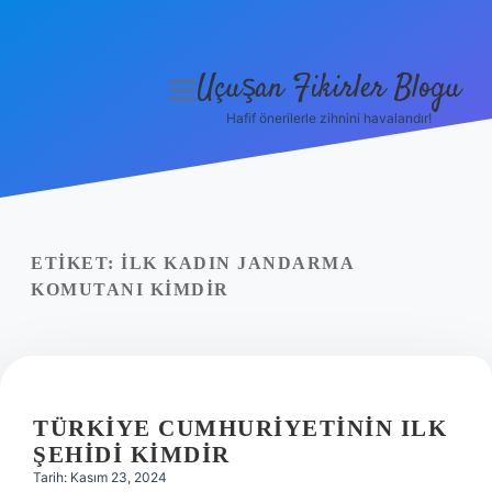
Uçuşan Fikirler Blogu
menüyü
aç
Hafif önerilerle zihnini havalandır!
Anasayfa
Gizlilik Politikası
Yasal Uyarı
ETIKET:
İLK KADIN JANDARMA
KOMUTANI KIMDIR
Hakkımızda
TÜRKIYE CUMHURIYETININ ILK
ŞEHIDI KIMDIR
Tarih: Kasım 23, 2024