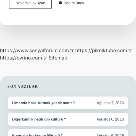
Türkiye
Devamını okuyun
Yorum Bırak
Cumhuriyetinin
Ilk
Şehidi
Kimdir
https://www.sosyalforum.com.tr
https://pikniktube.com.tr
https://evrino.com.tr
Sitemap
SIDEBAR
SON YAZILAR
Limanda balık tutmak yasak mıdır ?
Ağustos 7, 2026
Diğerkâmlık nedir din kültürü ?
Ağustos 6, 2026
Kumrular korkudan ölür mü ?
Ağustos 6, 2026