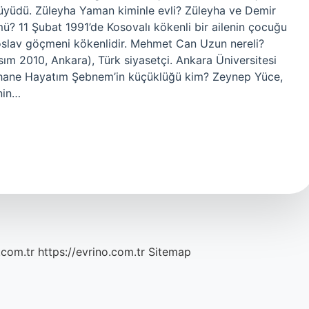
büyüdü. Züleyha Yaman kiminle evli? Züleyha ve Demir
ü? 11 Şubat 1991’de Kosovalı kökenli bir ailenin çocuğu
oslav göçmeni kökenlidir. Mehmet Can Uzun nereli?
ım 2010, Ankara), Türk siyasetçi. Ankara Üniversitesi
Şahane Hayatım Şebnem’in küçüklüğü kim? Zeynep Yüce,
inin…
.com.tr
https://evrino.com.tr
Sitemap