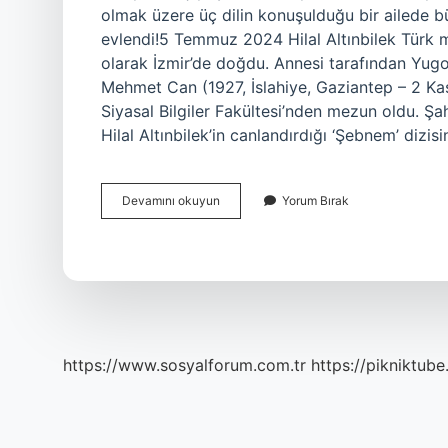
olmak üzere üç dilin konuşulduğu bir ailede 
evlendi!5 Temmuz 2024 Hilal Altınbilek Türk m
olarak İzmir’de doğdu. Annesi tarafından Yug
Mehmet Can (1927, İslahiye, Gaziantep – 2 Kas
Siyasal Bilgiler Fakültesi’nden mezun oldu. 
Hilal Altınbilek’in canlandırdığı ‘Şebnem’ dizis
Züleyha
Devamını okuyun
Yorum Bırak
Yaman
Kaç
Yaşında
https://www.sosyalforum.com.tr
https://pikniktube