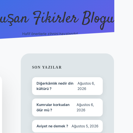
uşan Fikirler Blogu
Hafif önerilerle zihnini havalandır!
hiltonbet güncel giriş
h
SIDEBAR
SON YAZILAR
Diğerkâmlık nedir din
Ağustos 6,
kültürü ?
2026
Kumrular korkudan
Ağustos 6,
ölür mü ?
2026
Aviyet ne demek ?
Ağustos 5, 2026