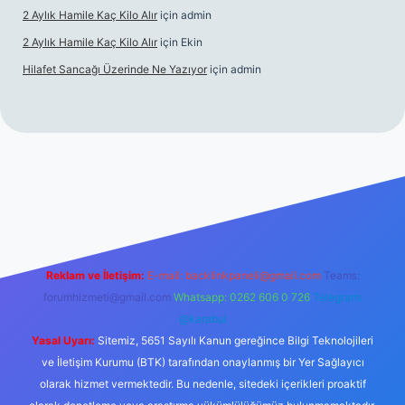
2 Aylık Hamile Kaç Kilo Alır
için
admin
2 Aylık Hamile Kaç Kilo Alır
için
Ekin
Hilafet Sancağı Üzerinde Ne Yazıyor
için
admin
.net/
Reklam ve İletişim:
E-mail:
backlinkpaneli@gmail.com
Teams:
forumhizmeti@gmail.com
Whatsapp: 0262 606 0 726
Telegram:
@karabul
Yasal Uyarı:
Sitemiz, 5651 Sayılı Kanun gereğince Bilgi Teknolojileri
ve İletişim Kurumu (BTK) tarafından onaylanmış bir Yer Sağlayıcı
olarak hizmet vermektedir. Bu nedenle, sitedeki içerikleri proaktif