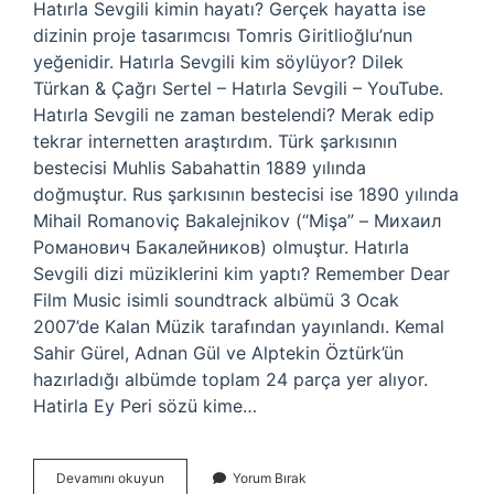
Hatırla Sevgili kimin hayatı? Gerçek hayatta ise
dizinin proje tasarımcısı Tomris Giritlioğlu’nun
yeğenidir. Hatırla Sevgili kim söylüyor? Dilek
Türkan & Çağrı Sertel – Hatırla Sevgili – YouTube.
Hatırla Sevgili ne zaman bestelendi? Merak edip
tekrar internetten araştırdım. Türk şarkısının
bestecisi Muhlis Sabahattin 1889 yılında
doğmuştur. Rus şarkısının bestecisi ise 1890 yılında
Mihail Romanoviç Bakalejnikov (“Mişa” – Михаил
Романович Бакалейников) olmuştur. Hatırla
Sevgili dizi müziklerini kim yaptı? Remember Dear
Film Music isimli soundtrack albümü 3 Ocak
2007’de Kalan Müzik tarafından yayınlandı. Kemal
Sahir Gürel, Adnan Gül ve Alptekin Öztürk’ün
hazırladığı albümde toplam 24 parça yer alıyor.
Hatirla Ey Peri sözü kime…
Hatırla
Devamını okuyun
Yorum Bırak