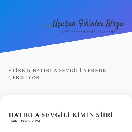
Uçuşan Fikirler Blogu
menüyü
aç
Hafif önerilerle zihnini havalandır!
Anasayfa
Gizlilik Politikası
Yasal Uyarı
ETIKET:
HATIRLA SEVGILI NEREDE
ÇEKILIYOR
Hakkımızda
HATIRLA SEVGILI KIMIN ŞIIRI
Tarih: Ekim 5, 2024