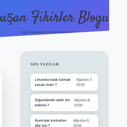
uşan Fikirler Blogu
Hafif önerilerle zihnini havalandır!
hiltonbet güncel giriş
h
SIDEBAR
SON YAZILAR
Limanda balık tutmak
Ağustos 7,
yasak mıdır ?
2026
Diğerkâmlık nedir din
Ağustos 6,
kültürü ?
2026
Kumrular korkudan
Ağustos 6,
ölür mü ?
2026