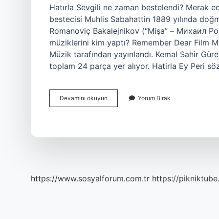
Hatırla Sevgili ne zaman bestelendi? Merak edi
bestecisi Muhlis Sabahattin 1889 yılında doğmu
Romanoviç Bakalejnikov (“Mişa” – Михаил Ром
müziklerini kim yaptı? Remember Dear Film M
Müzik tarafından yayınlandı. Kemal Sahir Güre
toplam 24 parça yer alıyor. Hatirla Ey Peri s
Hatırla
Devamını okuyun
Yorum Bırak
Sevgili
Kimin
Şiiri
https://www.sosyalforum.com.tr
https://pikniktube