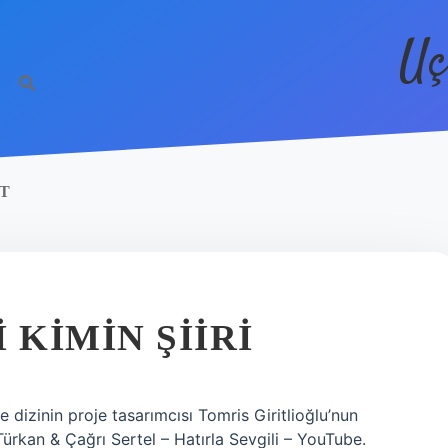
Uç
IT
 KIMIN ŞIIRI
e dizinin proje tasarımcısı Tomris Giritlioğlu’nun
Türkan & Çağrı Sertel – Hatırla Sevgili – YouTube.