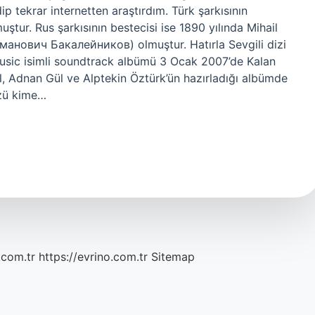
p tekrar internetten araştırdım. Türk şarkısının
ştur. Rus şarkısının bestecisi ise 1890 yılında Mihail
анович Бакалейников) olmuştur. Hatırla Sevgili dizi
usic isimli soundtrack albümü 3 Ocak 2007’de Kalan
l, Adnan Gül ve Alptekin Öztürk’ün hazırladığı albümde
özü kime…
.com.tr
https://evrino.com.tr
Sitemap