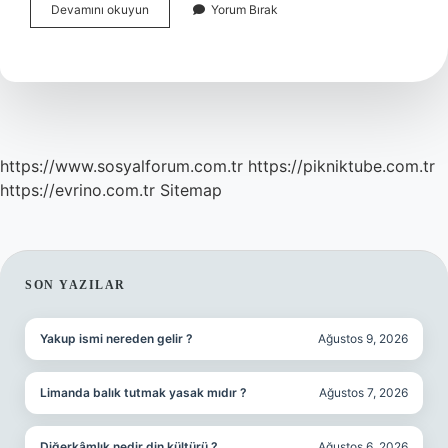
Hatim
Devamını okuyun
Yorum Bırak
Bittikten
Sonra
Tilavet
Secdesi
Nasıl
Yapılır
https://www.sosyalforum.com.tr
https://pikniktube.com.tr
https://evrino.com.tr
Sitemap
SIDEBAR
SON YAZILAR
Yakup ismi nereden gelir ?
Ağustos 9, 2026
Limanda balık tutmak yasak mıdır ?
Ağustos 7, 2026
Diğerkâmlık nedir din kültürü ?
Ağustos 6, 2026