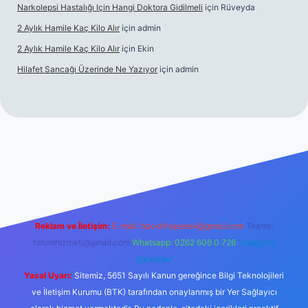
Narkolepsi Hastalığı Için Hangi Doktora Gidilmeli
için
Rüveyda
2 Aylık Hamile Kaç Kilo Alır
için
admin
2 Aylık Hamile Kaç Kilo Alır
için
Ekin
Hilafet Sancağı Üzerinde Ne Yazıyor
için
admin
cel giriş
https://tulipbett.net/
Reklam ve İletişim:
E-mail:
backlinkpaneli@gmail.com
Teams:
forumhizmeti@gmail.com
Whatsapp: 0262 606 0 726
Telegram:
@karabul
Yasal Uyarı:
Sitemiz, 5651 Sayılı Kanun gereğince Bilgi Teknolojileri
ve İletişim Kurumu (BTK) tarafından onaylanmış bir Yer Sağlayıcı