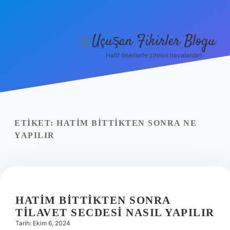
Uçuşan Fikirler Blogu
menüyü
aç
Hafif önerilerle zihnini havalandır!
Anasayfa
Gizlilik Politikası
Yasal Uyarı
ETIKET:
HATIM BITTIKTEN SONRA NE
YAPILIR
Hakkımızda
HATIM BITTIKTEN SONRA
TILAVET SECDESI NASIL YAPILIR
Tarih: Ekim 6, 2024