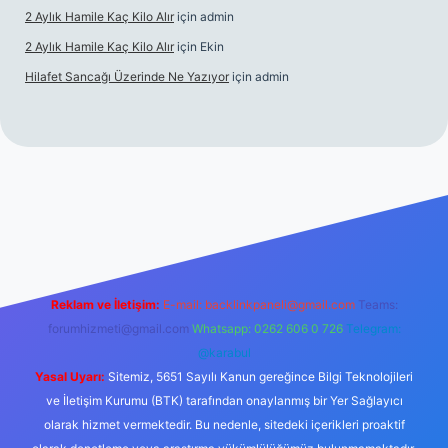
2 Aylık Hamile Kaç Kilo Alır
için
admin
2 Aylık Hamile Kaç Kilo Alır
için
Ekin
Hilafet Sancağı Üzerinde Ne Yazıyor
için
admin
cel giriş
https://tulipbett.net/
Reklam ve İletişim:
E-mail:
backlinkpaneli@gmail.com
Teams:
forumhizmeti@gmail.com
Whatsapp: 0262 606 0 726
Telegram:
@karabul
Yasal Uyarı:
Sitemiz, 5651 Sayılı Kanun gereğince Bilgi Teknolojileri
ve İletişim Kurumu (BTK) tarafından onaylanmış bir Yer Sağlayıcı
olarak hizmet vermektedir. Bu nedenle, sitedeki içerikleri proaktif