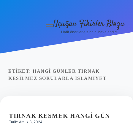
Uçuşan Fikirler Blogu
menüyü
aç
Hafif önerilerle zihnini havalandır!
Anasayfa
Gizlilik Politikası
Yasal Uyarı
ETIKET:
HANGI GÜNLER TIRNAK
KESILMEZ SORULARLA İSLAMIYET
Hakkımızda
TIRNAK KESMEK HANGI GÜN
Tarih: Aralık 3, 2024