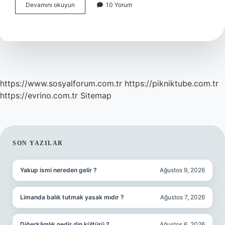
Kaporta
Devamını okuyun
10 Yorum
Çektirme
Nedir
https://www.sosyalforum.com.tr
https://pikniktube.com.tr
https://evrino.com.tr
Sitemap
SIDEBAR
SON YAZILAR
Yakup ismi nereden gelir ?
Ağustos 9, 2026
Limanda balık tutmak yasak mıdır ?
Ağustos 7, 2026
Diğerkâmlık nedir din kültürü ?
Ağustos 6, 2026