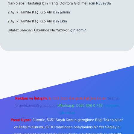
Narkolepsi Hastalığı Için Hangi Doktora Gidilmeli
için
Rüveyda
2 Aylık Hamile Kaç Kilo Alır
için
admin
2 Aylık Hamile Kaç Kilo Alır
için
Ekin
Hilafet Sancağı Üzerinde Ne Yazıyor
için
admin
cel giriş
https://tulipbett.net/
Reklam ve İletişim:
E-mail:
backlinkpaneli@gmail.com
Teams:
forumhizmeti@gmail.com
Whatsapp: 0262 606 0 726
Telegram:
@karabul
Yasal Uyarı:
Sitemiz, 5651 Sayılı Kanun gereğince Bilgi Teknolojileri
ve İletişim Kurumu (BTK) tarafından onaylanmış bir Yer Sağlayıcı