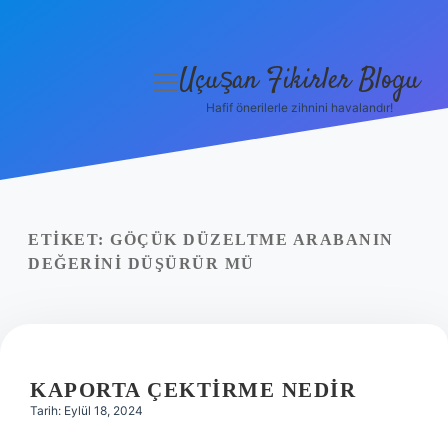
Uçuşan Fikirler Blogu
menüyü
aç
Hafif önerilerle zihnini havalandır!
Anasayfa
Gizlilik Politikası
Yasal Uyarı
ETIKET:
GÖÇÜK DÜZELTME ARABANIN
DEĞERINI DÜŞÜRÜR MÜ
Hakkımızda
KAPORTA ÇEKTIRME NEDIR
Tarih: Eylül 18, 2024