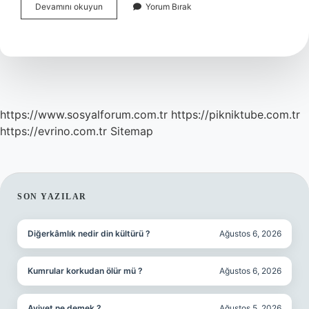
Boyundan
Devamını okuyun
Yorum Bırak
Başa
Vuran
Ağrı
Icin
Hangi
Doktora
Gidilir
https://www.sosyalforum.com.tr
https://pikniktube.com.tr
https://evrino.com.tr
Sitemap
SIDEBAR
SON YAZILAR
Diğerkâmlık nedir din kültürü ?
Ağustos 6, 2026
Kumrular korkudan ölür mü ?
Ağustos 6, 2026
Aviyet ne demek ?
Ağustos 5, 2026