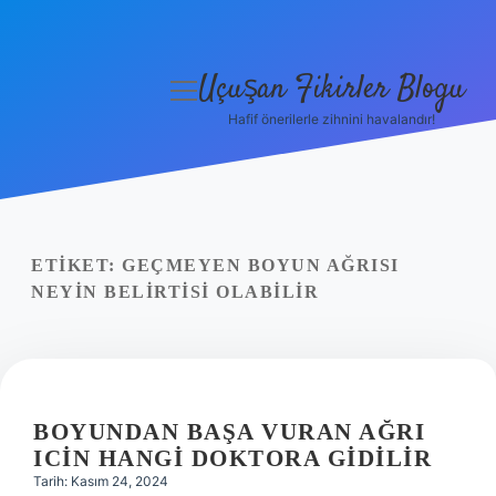
Uçuşan Fikirler Blogu
menüyü
aç
Hafif önerilerle zihnini havalandır!
Anasayfa
Gizlilik Politikası
Yasal Uyarı
ETIKET:
GEÇMEYEN BOYUN AĞRISI
NEYIN BELIRTISI OLABILIR
Hakkımızda
BOYUNDAN BAŞA VURAN AĞRI
ICIN HANGI DOKTORA GIDILIR
Tarih: Kasım 24, 2024