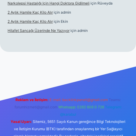
Narkolepsi Hastalığı Için Hangi Doktora Gidilmeli
için
Rüveyda
2 Aylık Hamile Kaç Kilo Alır
için
admin
2 Aylık Hamile Kaç Kilo Alır
için
Ekin
Hilafet Sancağı Üzerinde Ne Yazıyor
için
admin
cel giriş
https://tulipbett.net/
Reklam ve İletişim:
E-mail:
backlinkpaneli@gmail.com
Teams:
forumhizmeti@gmail.com
Whatsapp: 0262 606 0 726
Telegram:
@karabul
Yasal Uyarı:
Sitemiz, 5651 Sayılı Kanun gereğince Bilgi Teknolojileri
ve İletişim Kurumu (BTK) tarafından onaylanmış bir Yer Sağlayıcı