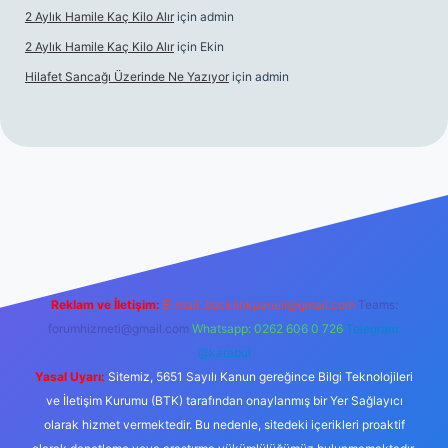
2 Aylık Hamile Kaç Kilo Alır
için
admin
2 Aylık Hamile Kaç Kilo Alır
için
Ekin
Hilafet Sancağı Üzerinde Ne Yazıyor
için
admin
cel giriş
https://tulipbett.net/
Reklam ve İletişim:
E-mail:
backlinkpaneli@gmail.com
Teams:
forumhizmeti@gmail.com
Whatsapp: 0262 606 0 726
Telegram:
@karabul
Yasal Uyarı:
Sitemiz, 5651 Sayılı Kanun gereğince Bilgi Teknolojileri
ve İletişim Kurumu (BTK) tarafından onaylanmış bir Yer Sağlayıcı
olarak hizmet vermektedir. Bu nedenle, sitedeki içerikleri proaktif