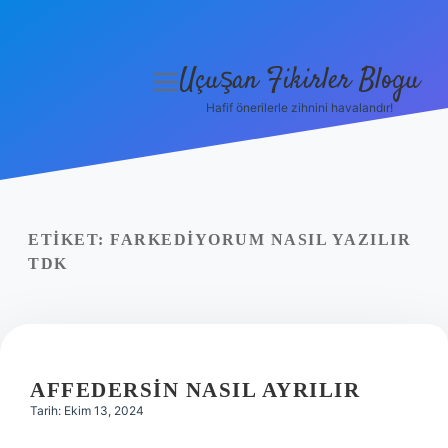
Uçuşan Fikirler Blogu
menüyü
aç
Hafif önerilerle zihnini havalandır!
Anasayfa
Gizlilik Politikası
Yasal Uyarı
ETIKET:
FARKEDIYORUM NASIL YAZILIR
TDK
Hakkımızda
AFFEDERSIN NASIL AYRILIR
Tarih: Ekim 13, 2024