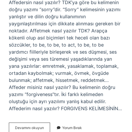
Affedersin nasıl yazılır? TDK’ya göre bu kelimenin
doğru yazımı “sorry”dir. “Sorry” kelimesinin yazımı
yanlıştır ve dilin doğru kullanımının
yaygınlaştırılması için dikkate alınması gereken bir
noktadır. Affetmek nasıl yazılır TDK? Arapça
kökenli olup asıl biçimleri tek heceli olan bazı
sözcükler, to be, to be, to act, to be, to be
yardımcı fiilleriyle birleşerek ve ses düşmesi, ses
değişimi veya ses türemesi yaşadıklarında yan
yana yazılırlar: emretmek, yasaklamak, toplamak,
ortadan kaybolmak; vurmak, övmek, övgüde
bulunmak; affetmek, hissetmek, reddetmek…
Affeder misiniz nasıl yazılır? Bu kelimenin doğru
yazımı “forgiveness”tır. İki farklı kelimeden
oluştuğu için ayrı yazılımı yanlış kabul edilir.
Affederim nasıl yazılır? FORGIVENS KELİMESİNİN…
Affedersin
Devamını okuyun
Yorum Bırak