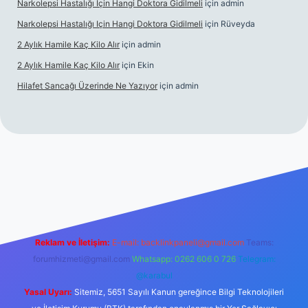
Narkolepsi Hastalığı Için Hangi Doktora Gidilmeli
için
admin
Narkolepsi Hastalığı Için Hangi Doktora Gidilmeli
için
Rüveyda
2 Aylık Hamile Kaç Kilo Alır
için
admin
2 Aylık Hamile Kaç Kilo Alır
için
Ekin
Hilafet Sancağı Üzerinde Ne Yazıyor
için
admin
cel giriş
https://tulipbett.net/
Reklam ve İletişim:
E-mail:
backlinkpaneli@gmail.com
Teams:
forumhizmeti@gmail.com
Whatsapp: 0262 606 0 726
Telegram:
@karabul
Yasal Uyarı:
Sitemiz, 5651 Sayılı Kanun gereğince Bilgi Teknolojileri