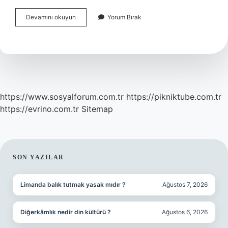
Ankara
Devamını okuyun
Yorum Bırak
Kalesi
Giriş
Ücretli
Mi
https://www.sosyalforum.com.tr
https://pikniktube.com.tr
https://evrino.com.tr
Sitemap
SIDEBAR
SON YAZILAR
Limanda balık tutmak yasak mıdır ?
Ağustos 7, 2026
Diğerkâmlık nedir din kültürü ?
Ağustos 6, 2026