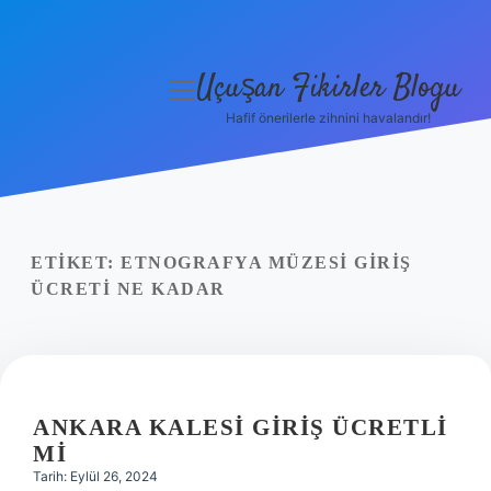
Uçuşan Fikirler Blogu
menüyü
aç
Hafif önerilerle zihnini havalandır!
Anasayfa
Gizlilik Politikası
Yasal Uyarı
ETIKET:
ETNOGRAFYA MÜZESI GIRIŞ
ÜCRETI NE KADAR
Hakkımızda
ANKARA KALESI GIRIŞ ÜCRETLI
MI
Tarih: Eylül 26, 2024