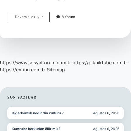
Cinsel
Devamını okuyun
8 Yorum
Isteksizlik
Duzelir
Mi
https://www.sosyalforum.com.tr
https://pikniktube.com.tr
https://evrino.com.tr
Sitemap
SIDEBAR
SON YAZILAR
Diğerkâmlık nedir din kültürü ?
Ağustos 6, 2026
Kumrular korkudan ölür mü ?
Ağustos 6, 2026