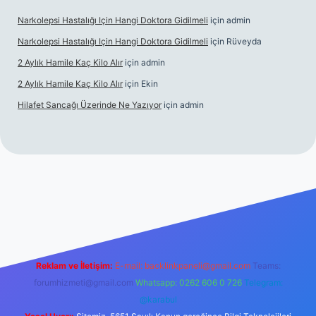
Narkolepsi Hastalığı Için Hangi Doktora Gidilmeli
için
admin
Narkolepsi Hastalığı Için Hangi Doktora Gidilmeli
için
Rüveyda
2 Aylık Hamile Kaç Kilo Alır
için
admin
2 Aylık Hamile Kaç Kilo Alır
için
Ekin
Hilafet Sancağı Üzerinde Ne Yazıyor
için
admin
cel giriş
https://tulipbett.net/
Reklam ve İletişim:
E-mail:
backlinkpaneli@gmail.com
Teams:
forumhizmeti@gmail.com
Whatsapp: 0262 606 0 726
Telegram:
@karabul