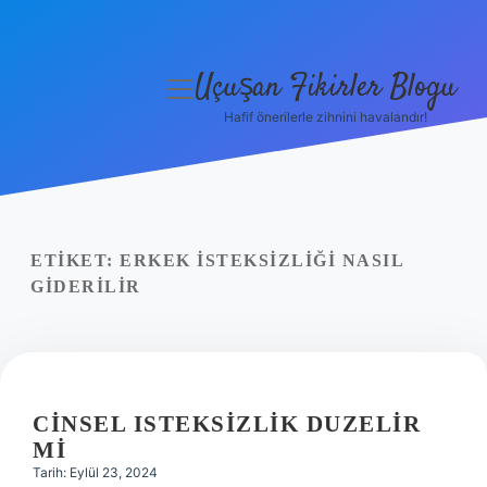
Uçuşan Fikirler Blogu
menüyü
aç
Hafif önerilerle zihnini havalandır!
Anasayfa
Gizlilik Politikası
Yasal Uyarı
ETIKET:
ERKEK ISTEKSIZLIĞI NASIL
GIDERILIR
Hakkımızda
CINSEL ISTEKSIZLIK DUZELIR
MI
Tarih: Eylül 23, 2024