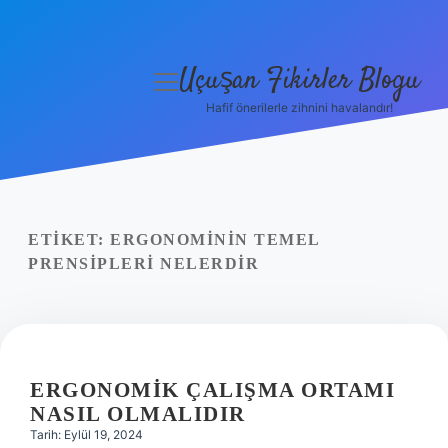
Uçuşan Fikirler Blogu
menüyü
aç
Hafif önerilerle zihnini havalandır!
Anasayfa
Gizlilik Politikası
Yasal Uyarı
ETIKET:
ERGONOMININ TEMEL
PRENSIPLERI NELERDIR
Hakkımızda
ERGONOMIK ÇALIŞMA ORTAMI
NASIL OLMALIDIR
Tarih: Eylül 19, 2024