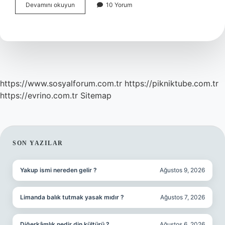
Ergonomik
Devamını okuyun
10 Yorum
Çalışma
Ortamı
Nasıl
Olmalıdır
https://www.sosyalforum.com.tr
https://pikniktube.com.tr
https://evrino.com.tr
Sitemap
SIDEBAR
SON YAZILAR
Yakup ismi nereden gelir ?
Ağustos 9, 2026
Limanda balık tutmak yasak mıdır ?
Ağustos 7, 2026
Diğerkâmlık nedir din kültürü ?
Ağustos 6, 2026