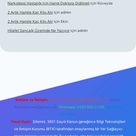
Narkolepsi Hastalığı Için Hangi Doktora Gidilmeli
için
Rüveyda
2 Aylık Hamile Kaç Kilo Alır
için
admin
2 Aylık Hamile Kaç Kilo Alır
için
Ekin
Hilafet Sancağı Üzerinde Ne Yazıyor
için
admin
cel giriş
https://tulipbett.net/
Reklam ve İletişim:
E-mail:
backlinkpaneli@gmail.com
Teams:
forumhizmeti@gmail.com
Whatsapp: 0262 606 0 726
Telegram:
@karabul
Yasal Uyarı:
Sitemiz, 5651 Sayılı Kanun gereğince Bilgi Teknolojileri
ve İletişim Kurumu (BTK) tarafından onaylanmış bir Yer Sağlayıcı