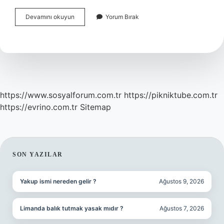
Enfeksiyon
Devamını okuyun
Yorum Bırak
Bölümüne
Neden
Gidilir
https://www.sosyalforum.com.tr
https://pikniktube.com.tr
https://evrino.com.tr
Sitemap
SIDEBAR
SON YAZILAR
Yakup ismi nereden gelir ?
Ağustos 9, 2026
Limanda balık tutmak yasak mıdır ?
Ağustos 7, 2026