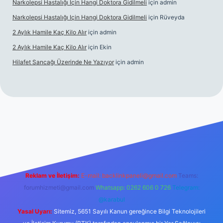
Narkolepsi Hastalığı Için Hangi Doktora Gidilmeli
için
admin
Narkolepsi Hastalığı Için Hangi Doktora Gidilmeli
için
Rüveyda
2 Aylık Hamile Kaç Kilo Alır
için
admin
2 Aylık Hamile Kaç Kilo Alır
için
Ekin
Hilafet Sancağı Üzerinde Ne Yazıyor
için
admin
tonbet güncel giriş
https://tulipbett.net/
Reklam ve İletişim:
E-mail:
backlinkpaneli@gmail.com
Teams:
forumhizmeti@gmail.com
Whatsapp: 0262 606 0 726
Telegram:
@karabul
Yasal Uyarı:
Sitemiz, 5651 Sayılı Kanun gereğince Bilgi Teknolojileri