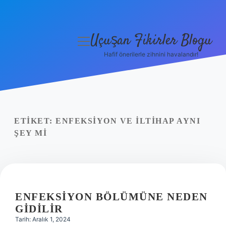
Uçuşan Fikirler Blogu
menüyü
aç
Hafif önerilerle zihnini havalandır!
Anasayfa
Gizlilik Politikası
Yasal Uyarı
ETIKET:
ENFEKSIYON VE ILTIHAP AYNI
ŞEY MI
Hakkımızda
ENFEKSIYON BÖLÜMÜNE NEDEN
GIDILIR
Tarih: Aralık 1, 2024