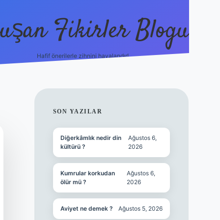
uşan Fikirler Blogu
Hafif önerilerle zihnini havalandır!
hiltonbet güncel giriş
https://tulipbett.net/
SIDEBAR
SON YAZILAR
Diğerkâmlık nedir din
Ağustos 6,
kültürü ?
2026
Kumrular korkudan
Ağustos 6,
ölür mü ?
2026
Aviyet ne demek ?
Ağustos 5, 2026