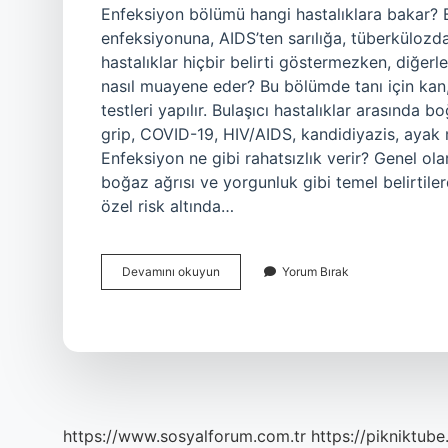
Enfeksiyon bölümü hangi hastalıklara bakar? Bu
enfeksiyonuna, AIDS’ten sarılığa, tüberkülozdan
hastalıklar hiçbir belirti göstermezken, diğerl
nasıl muayene eder? Bu bölümde tanı için kan,
testleri yapılır. Bulaşıcı hastalıklar arasında 
grip, COVID-19, HIV/AIDS, kandidiyazis, ayak m
Enfeksiyon ne gibi rahatsızlık verir? Genel olar
boğaz ağrısı ve yorgunluk gibi temel belirtilerd
özel risk altında…
Enfeksiyon
Devamını okuyun
Yorum Bırak
Bölümüne
Neden
Gidilir
https://www.sosyalforum.com.tr
https://pikniktube