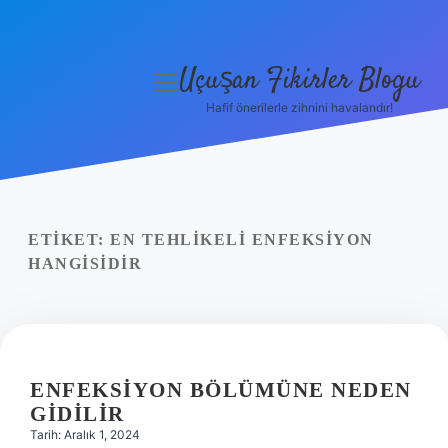
Uçuşan Fikirler Blogu
menüyü
aç
Hafif önerilerle zihnini havalandır!
Anasayfa
Gizlilik Politikası
Yasal Uyarı
ETIKET:
EN TEHLIKELI ENFEKSIYON
HANGISIDIR
Hakkımızda
ENFEKSIYON BÖLÜMÜNE NEDEN
GIDILIR
Tarih: Aralık 1, 2024