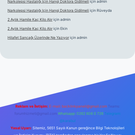
Narkolepsi Hastalığı Için Hangi Doktora Gidilmeli
için
admin
Narkolepsi Hastalığı Için Hangi Doktora Gidilmeli
için
Rüveyda
2 Aylık Hamile Kaç Kilo Alır
için
admin
2 Aylık Hamile Kaç Kilo Alır
için
Ekin
Hilafet Sancağı Üzerinde Ne Yazıyor
için
admin
cel giriş
https://tulipbett.net/
Reklam ve İletişim:
E-mail:
backlinkpaneli@gmail.com
Teams:
forumhizmeti@gmail.com
Whatsapp: 0262 606 0 726
Telegram:
@karabul
Yasal Uyarı:
Sitemiz, 5651 Sayılı Kanun gereğince Bilgi Teknolojileri