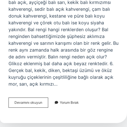
balı açık, ayçiçeği balı sarı, kekik balı kırmızımsı
kahverengi, sedir balı açık kahverengi, çam balı
donuk kahverengi, kestane ve püre balı koyu
kahverengi ve çörek otu balı ise koyu siyaha
yakındır. Bal rengi hangi renklerden oluşur? Bal
renginden bahsettiğimizde şüphesiz aklımıza
kahverengi ve sarının karışımı olan bir renk gelir. Bu
renk aynı zamanda halk arasında bir göz rengine
de adını vermiştir. Balın rengi neden açık olur?
Glikoz eklenmiş bal daha açık beyaz renktedir. 6.
Gerçek bal, kekik, diken, bektaşi üzümü ve öküz
kuyruğu çiçeklerinin çeşitliliğine bağlı olarak açık
mor, sarı, açık kırmızı…
Bal
Devamını okuyun
Yorum Bırak
Rengi
Ne
Renktir