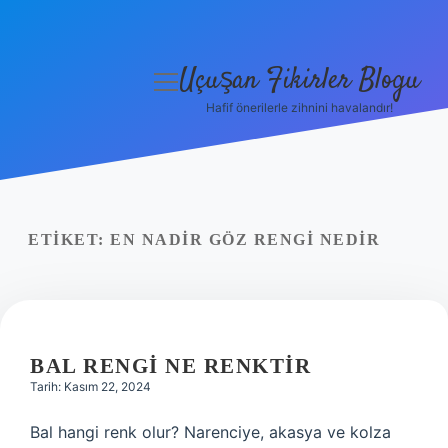
Uçuşan Fikirler Blogu
menüyü
aç
Hafif önerilerle zihnini havalandır!
Anasayfa
Gizlilik Politikası
Yasal Uyarı
ETIKET:
EN NADIR GÖZ RENGI NEDIR
Hakkımızda
BAL RENGI NE RENKTIR
Tarih: Kasım 22, 2024
Bal hangi renk olur? Narenciye, akasya ve kolza