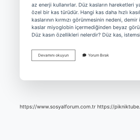
az enerji kullanırlar. Düz kasların hareketler
özel bir kas türüdür. Hangi kas daha hızlı kasıl
kaslarının kırmızı görünmesinin nedeni, demir 
kaslar miyoglobin içermediğinden beyaz görünür.
Düz kasın özellikleri nelerdir? Düz kas, istems
Düz
Devamını okuyun
Yorum Bırak
Kas
Hızlı
Mı
Yavaş
Mı
https://www.sosyalforum.com.tr
https://pikniktube