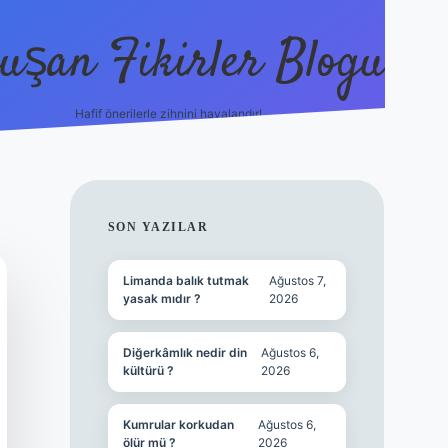
uşan Fikirler Blogu
Hafif önerilerle zihnini havalandır!
hiltonbet güncel giriş
h
SIDEBAR
SON YAZILAR
Limanda balık tutmak
Ağustos 7,
yasak mıdır ?
2026
Diğerkâmlık nedir din
Ağustos 6,
kültürü ?
2026
Kumrular korkudan
Ağustos 6,
ölür mü ?
2026